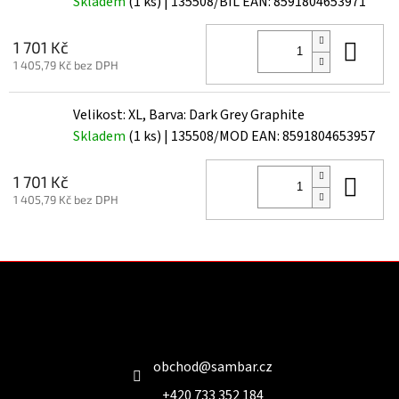
Skladem
(1 ks)
| 135508/BIL
EAN:
8591804653971
Do 
1 701 Kč
1 405,79 Kč bez DPH
Velikost: XL, Barva: Dark Grey Graphite
Skladem
(1 ks)
| 135508/MOD
EAN:
8591804653957
Do 
1 701 Kč
1 405,79 Kč bez DPH
Z
á
p
a
Kontakt
t
í
obchod
@
sambar.cz
+420 733 352 184