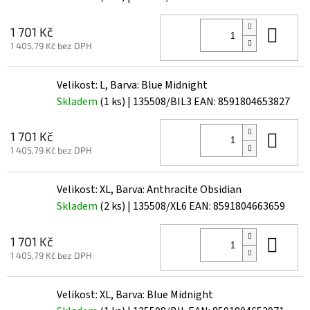
Do 
1 701 Kč
1 405,79 Kč bez DPH
Velikost: L, Barva: Blue Midnight
Skladem
(1 ks)
| 135508/BIL3
EAN:
8591804653827
Do 
1 701 Kč
1 405,79 Kč bez DPH
Velikost: XL, Barva: Anthracite Obsidian
Skladem
(2 ks)
| 135508/XL6
EAN:
8591804663659
Do 
1 701 Kč
1 405,79 Kč bez DPH
Velikost: XL, Barva: Blue Midnight