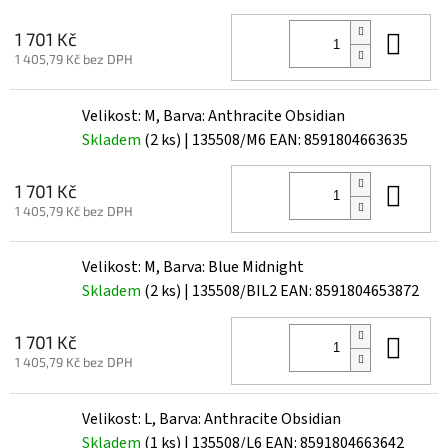
Do 
1 701 Kč
1 405,79 Kč bez DPH
Velikost: M, Barva: Anthracite Obsidian
Skladem
(2 ks)
| 135508/M6
EAN:
8591804663635
Do 
1 701 Kč
1 405,79 Kč bez DPH
Velikost: M, Barva: Blue Midnight
Skladem
(2 ks)
| 135508/BIL2
EAN:
8591804653872
Do 
1 701 Kč
1 405,79 Kč bez DPH
Velikost: L, Barva: Anthracite Obsidian
Skladem
(1 ks)
| 135508/L6
EAN:
8591804663642