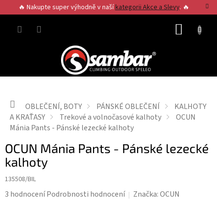
Přejít
🔥 Nakupte super výhodně v naší
kategorii Akce a Slevy
. 🔥
na
obsah
NÁKUP
KOŠÍK
Domů
OBLEČENÍ, BOTY
PÁNSKÉ OBLEČENÍ
KALHOTY
A KRAŤASY
Trekové a volnočasové kalhoty
OCUN
Mánia Pants - Pánské lezecké kalhoty
OCUN Mánia Pants - Pánské lezecké
kalhoty
135508/BIL
Průměrné
3 hodnocení
Podrobnosti hodnocení
Značka:
OCUN
hodnocení
produktu