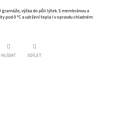
gramáže, výška do půli lýtek. S membránou a
ity pod 0 °C a udržení tepla i v opravdu chladném
HLÍDAT
SDÍLET