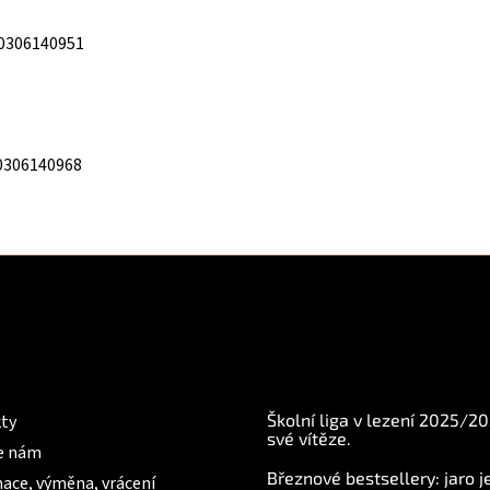
0306140951
0306140968
mace pro Vás
BLOG
Školní liga v lezení 2025/2
ty
své vítěze.
e nám
Březnové bestsellery: jaro j
ace, výměna, vrácení