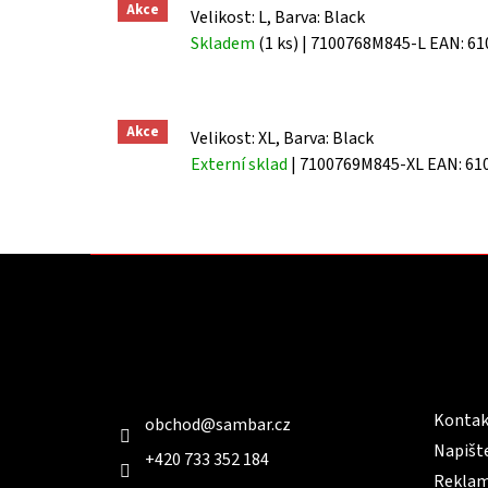
Akce
Velikost: L, Barva: Black
Skladem
(1 ks)
| 7100768M845-L
EAN:
61
Akce
Velikost: XL, Barva: Black
Externí sklad
| 7100769M845-XL
EAN:
61
Z
á
p
a
t
Kontakt
Infor
í
Kontak
obchod
@
sambar.cz
Napišt
+420 733 352 184
Reklam