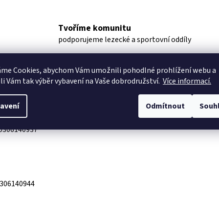
Tvoříme komunitu
podporujeme lezecké a sportovní oddíly
áme Cookies, abychom Vám
umožnili pohodlné prohlížení webu a
uze
Ostatní informace
li Vám tak výběr vybavení na Vaše dobrodružství.
Více informací.
avení
Odmítnout
Souh
0306140937
306140944