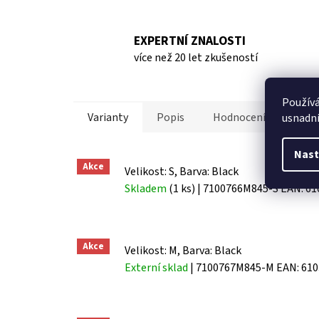
EXPERTNÍ ZNALOSTI
více než 20 let zkušeností
Použív
Varianty
Popis
Hodnocení
Disk
usnadni
Nast
Akce
Velikost: S, Barva: Black
Skladem
(1 ks)
| 7100766M845-S
EAN:
61
Akce
Velikost: M, Barva: Black
Externí sklad
| 7100767M845-M
EAN:
610