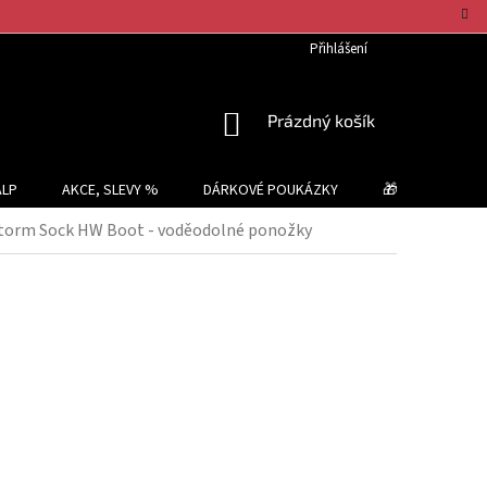
Přihlášení
NÁKUPNÍ
Prázdný košík
KOŠÍK
ALP
AKCE, SLEVY %
DÁRKOVÉ POUKÁZKY
🎁 TIPY NA DÁR
orm Sock HW Boot - voděodolné ponožky