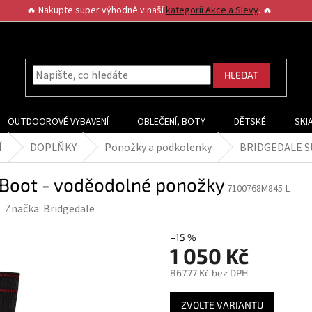
🔥 Nakupte super výhodně v naší
kategorii Akce a Slevy
. 🔥
HLEDAT
OUTDOOROVÉ VYBAVENÍ
OBLEČENÍ, BOTY
DĚTSKÉ
SKI
Í
DOPLŇKY
Ponožky a podkolenky
BRIDGEDALE St
Boot - voděodolné ponožky
7100768M845-L
Značka:
Bridgedale
–15 %
1 050 Kč
867,77 Kč bez DPH
Měrná
ZVOLTE VARIANTU
cena: