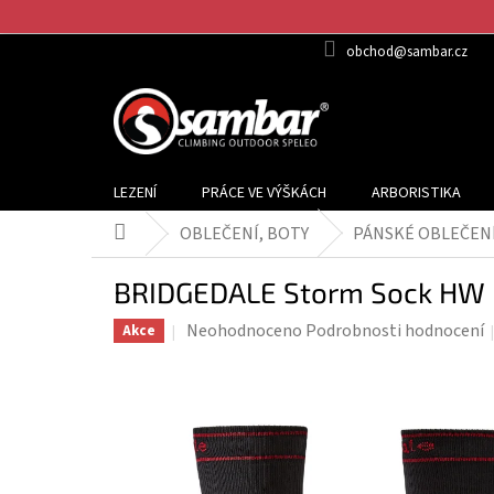
Přejít
na
obchod@sambar.cz
obsah
LEZENÍ
PRÁCE VE VÝŠKÁCH
ARBORISTIKA
OBLEČENÍ, BOTY
PÁNSKÉ OBLEČEN
Domů
BRIDGEDALE Storm Sock HW 
Průměrné
Neohodnoceno
Podrobnosti hodnocení
Akce
hodnocení
produktu
je
0,0
z
5