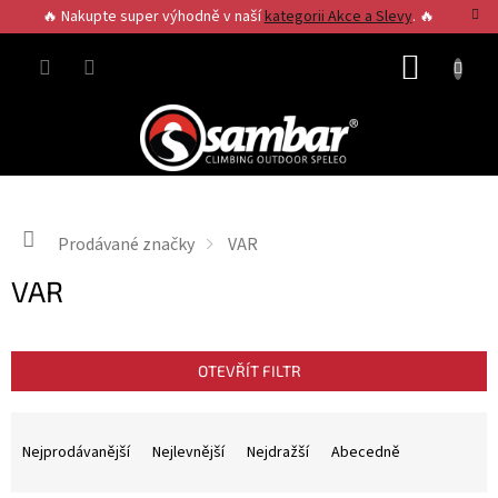
Přejít
🔥 Nakupte super výhodně v naší
kategorii Akce a Slevy
. 🔥
na
obsah
NÁKUP
KOŠÍK
Domů
Prodávané značky
VAR
VAR
OTEVŘÍT FILTR
Ř
a
Nejprodávanější
Nejlevnější
Nejdražší
Abecedně
z
e