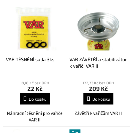
n
V
í
ý
p
p
r
i
o
s
d
p
u
r
k
o
t
d
VAR TĚSNĚNÍ sada 3ks
VAR ZÁVĚTŘÍ a stabilizátor
ů
u
k vařiči VAR II
k
t
18,18 Kč bez DPH
172,73 Kč bez DPH
ů
22 Kč
209 Kč
Do košíku
Do košíku
Náhradní těsnění pro vařiče
Závětří k vařičům VAR II
VAR II
Tip