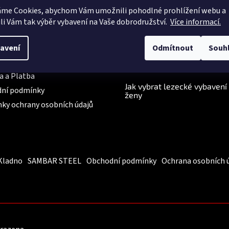
áme Cookies, abychom Vám
umožnili pohodlné prohlížení webu a
mace pro Vás
BLOG
li Vám tak výběr vybavení na Vaše dobrodružství.
Více informací.
Školní liga v lezení 2025/2
ty
své vítěze.
e nám
avení
Odmítnout
Souh
Březnové bestsellery: jaro j
ace, výměna, vrácení
a všichni míří ven
a a Platba
Jak vybrat lezecké vybavení
ní podmínky
ženy
ky ochrany osobních údajů
Kladno
SAMBAR STEEL
Obchodní podmínky
Ochrana osobních 