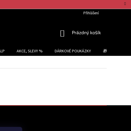
Přihlášení
NÁKUPNÍ
Prázdný košík
KOŠÍK
ALP
AKCE, SLEVY %
DÁRKOVÉ POUKÁZKY
🎁 TIPY NA DÁR