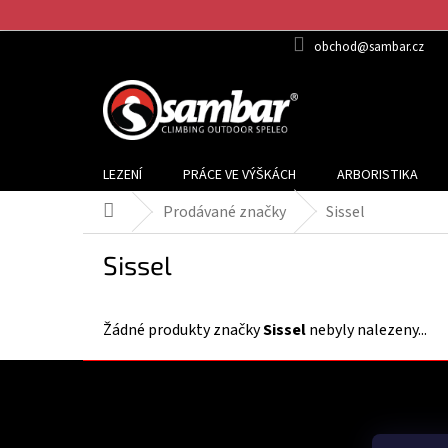
Přejít
na
obchod@sambar.cz
obsah
LEZENÍ
PRÁCE VE VÝŠKÁCH
ARBORISTIKA
Prodávané značky
Sissel
Domů
Sissel
Žádné produkty značky
Sissel
nebyly nalezeny...
Z
á
p
a