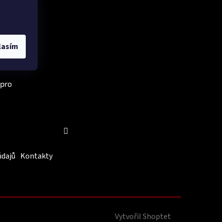
Instagram
026 zná
lasím
e tady
 pro
Sledovat na Instagramu
údajů
Kontakty
Vytvořil Shoptet