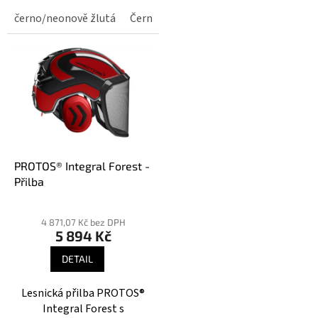
sluchátky, ochranným
černo/neonově žlutá
Černobílá reflexní
Červeno/neonově 
štítem a magnetickým
podbradním páskem.
PROTOS® Integral Forest -
Přilba
Průměrné
hodnocení
4 871,07 Kč bez DPH
5 894 Kč
produktu
je
DETAIL
4,0
z
Lesnická přilba PROTOS®
5
Integral Forest s
hvězdiček.