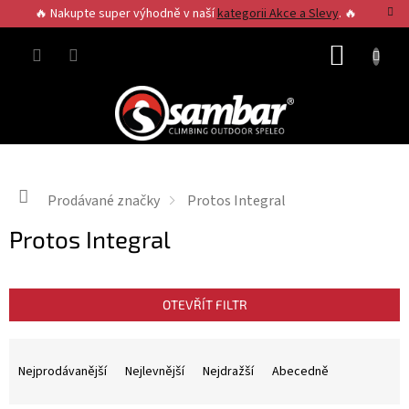
Přejít
🔥 Nakupte super výhodně v naší
kategorii Akce a Slevy
. 🔥
na
obsah
NÁKUP
KOŠÍK
Domů
Prodávané značky
Protos Integral
Protos Integral
OTEVŘÍT FILTR
Ř
a
Nejprodávanější
Nejlevnější
Nejdražší
Abecedně
z
e