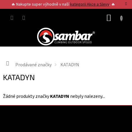
Přejít
🔥 Nakupte super výhodně v naší
kategorii Akce a Slevy
. 🔥
na
obsah
NÁKUP
KOŠÍK
Domů
Prodávané značky
KATADYN
KATADYN
Žádné produkty značky
KATADYN
nebyly nalezeny...
Z
á
p
a
Kontakt