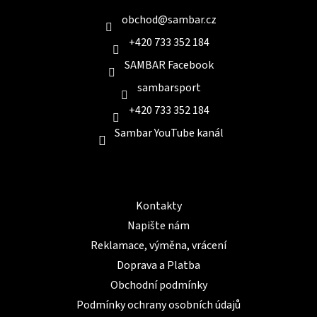
t
í
obchod
@
sambar.cz
+420 733 352 184
SAMBAR Facebook
sambarsport
+420 733 352 184
Sambar YouTube kanál
Informace pro Vás
Kontakty
Napište nám
Reklamace, výměna, vrácení
Doprava a Platba
Obchodní podmínky
Podmínky ochrany osobních údajů