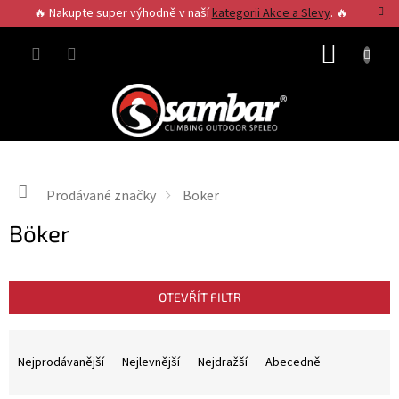
Přejít
🔥 Nakupte super výhodně v naší
kategorii Akce a Slevy
. 🔥
na
obsah
NÁKUP
KOŠÍK
Domů
Prodávané značky
Böker
Böker
OTEVŘÍT FILTR
Ř
a
Nejprodávanější
Nejlevnější
Nejdražší
Abecedně
z
e