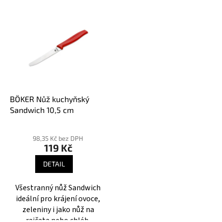
n
V
í
ý
p
p
r
i
o
s
d
p
u
r
k
o
t
d
BÖKER Nůž kuchyňský
ů
u
Sandwich 10,5 cm
k
Průměrné
t
hodnocení
98,35 Kč bez DPH
ů
119 Kč
produktu
je
DETAIL
5,0
z
Všestranný nůž Sandwich
5
ideální pro krájení ovoce,
hvězdiček.
zeleniny i jako nůž na
rajčata nebo chléb.