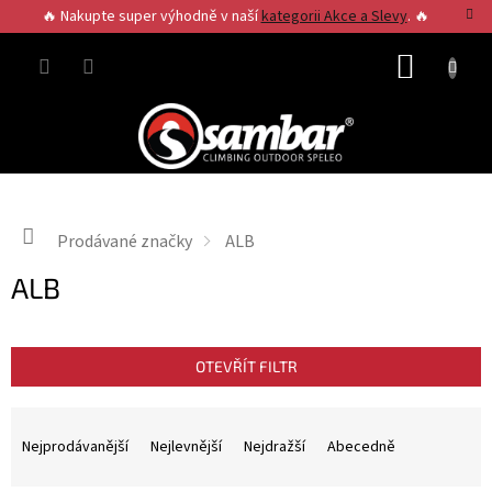
Přejít
🔥 Nakupte super výhodně v naší
kategorii Akce a Slevy
. 🔥
na
obsah
NÁKUP
KOŠÍK
Domů
Prodávané značky
ALB
ALB
OTEVŘÍT FILTR
Ř
a
Nejprodávanější
Nejlevnější
Nejdražší
Abecedně
z
e