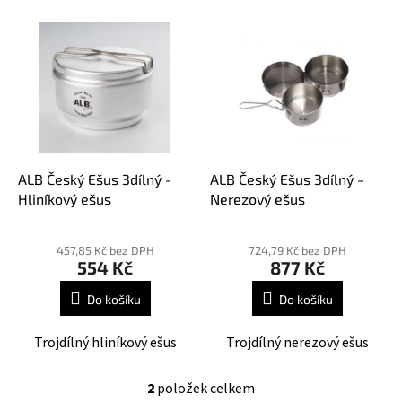
n
V
í
ý
p
p
r
i
o
s
d
p
u
r
k
o
t
d
ALB Český Ešus 3dílný -
ALB Český Ešus 3dílný -
ů
u
Hliníkový ešus
Nerezový ešus
k
t
457,85 Kč bez DPH
724,79 Kč bez DPH
ů
554 Kč
877 Kč
Do košíku
Do košíku
Trojdílný hliníkový ešus
Trojdílný nerezový ešus
2
položek celkem
O