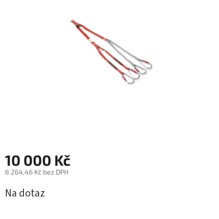
z
5
hvězdiček.
10 000 Kč
8 264,46 Kč bez DPH
Měrná
Na dotaz
cena: