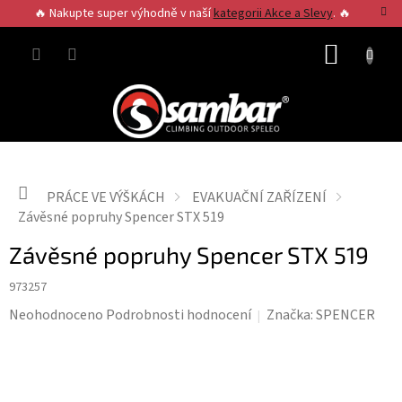
Přejít
🔥 Nakupte super výhodně v naší
kategorii Akce a Slevy
. 🔥
na
obsah
NÁKUP
KOŠÍK
Domů
PRÁCE VE VÝŠKÁCH
EVAKUAČNÍ ZAŘÍZENÍ
Závěsné popruhy Spencer STX 519
Závěsné popruhy Spencer STX 519
973257
Průměrné
Neohodnoceno
Podrobnosti hodnocení
Značka:
SPENCER
hodnocení
produktu
je
0,0