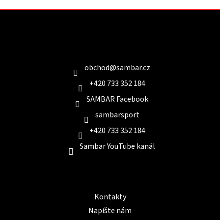
Z
á
p
a
Kontakt
t
í
obchod
@
sambar.cz
+420 733 352 184
SAMBAR Facebook
sambarsport
+420 733 352 184
Sambar YouTube kanál
Informace pro Vás
Kontakty
Napište nám