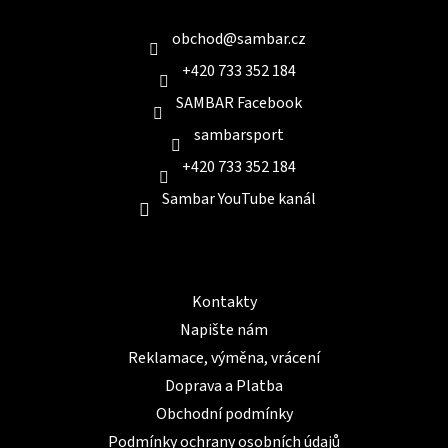
c
t
í
í
obchod
@
sambar.cz
p
r
+420 733 352 184
v
k
SAMBAR Facebook
y
v
sambarsport
ý
+420 733 352 184
p
i
Sambar YouTube kanál
s
u
Informace pro Vás
Kontakty
Napište nám
Reklamace, výměna, vrácení
Doprava a Platba
Obchodní podmínky
Podmínky ochrany osobních údajů