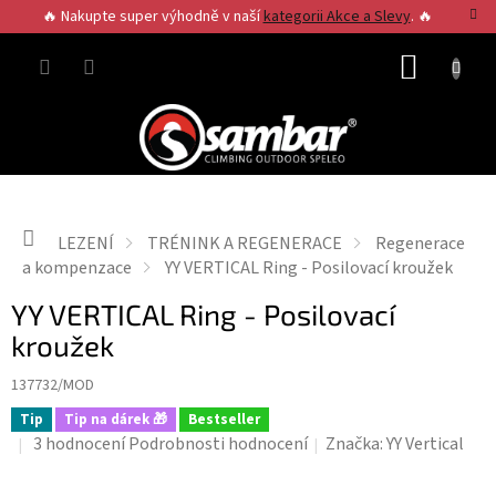
Přejít
🔥 Nakupte super výhodně v naší
kategorii Akce a Slevy
. 🔥
na
obsah
NÁKUP
KOŠÍK
Domů
LEZENÍ
TRÉNINK A REGENERACE
Regenerace
a kompenzace
YY VERTICAL Ring - Posilovací kroužek
YY VERTICAL Ring - Posilovací
kroužek
137732/MOD
Tip
Tip na dárek 🎁
Bestseller
Průměrné
3 hodnocení
Podrobnosti hodnocení
Značka:
YY Vertical
hodnocení
produktu