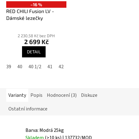
–16 %
RED CHILI Fusion LV -
Dámské lezečky
Průměrné
hodnocení
2 230,58 Kč bez DPH
2 699 Kč
produktu
je
DETAIL
3,6
z
39
40
40 1/2
41
42
5
hvězdiček.
Varianty
Popis
Hodnocení (3)
Diskuze
Ostatní informace
Barva: Modrá 25kg
Skladem
(>10 ks)
| 137732/MOD