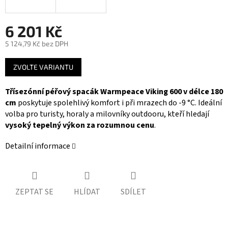
6 201 Kč
5 124,79 Kč bez DPH
Měrná
ZVOLTE VARIANTU
cena:
Třísezónní péřový spacák Warmpeace Viking 600 v délce 180
cm
poskytuje spolehlivý komfort i při mrazech do -9 °C. Ideální
volba pro turisty, horaly a milovníky outdooru, kteří hledají
vysoký tepelný výkon za rozumnou cenu
.
Detailní informace
ZEPTAT SE
HLÍDAT
SDÍLET