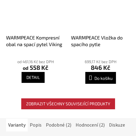
WARMPEACE Kompresní
WARMPEACE Vložka do
obal na spací pytel Viking
spacího pytle
Průměrné
Průměrné
hodnocení
hodnocení
od 461,16 Kč bez DPH
699,17 Kč bez DPH
558 Kč
846 Kč
produktu
produktu
od
je
je
DETAIL
Do košíku
5,0
5,0
z
z
5
5
hvězdiček.
hvězdiček.
ZOBRAZIT VŠECHNY SOUVISEJÍCÍ PRODUKTY
Varianty
Popis
Podobné (2)
Hodnocení (2)
Diskuze