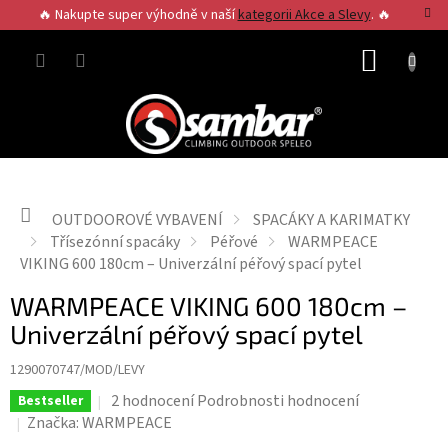
Přejít
🔥 Nakupte super výhodně v naší
kategorii Akce a Slevy
. 🔥
na
obsah
NÁKUP
KOŠÍK
Domů
OUTDOOROVÉ VYBAVENÍ
SPACÁKY A KARIMATKY
Třísezónní spacáky
Péřové
WARMPEACE
VIKING 600 180cm – Univerzální péřový spací pytel
WARMPEACE VIKING 600 180cm –
Univerzální péřový spací pytel
1290070747/MOD/LEVY
Průměrné
2 hodnocení
Podrobnosti hodnocení
Bestseller
hodnocení
Značka:
WARMPEACE
produktu