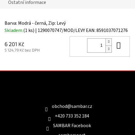
Ostatní informace
Barva: Modrá - černá, Zip: Levý
Skladem
(1 ks)
| 1290070747/MOD/LEVY
EAN:
8591037071276
Do 
6 201 Kč
5 124,79 Kč bez DPH
Z
á
p
a
Kontakt
t
í
obchod
@
sambar.cz
+420 733 352 184
SAMBAR Facebook