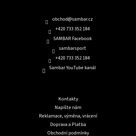
a
Kontakt
t
í
obchod
@
sambar.cz
+420 733 352 184
SAMBAR Facebook
sambarsport
+420 733 352 184
Sambar YouTube kanál
Informace pro Vás
Kontakty
Napište nám
Reklamace, výměna, vrácení
Doprava a Platba
Obchodní podmínky