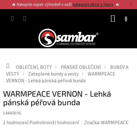
Přejít
🔥 Nakupte super výhodně v naší
kategorii Akce a Slevy
. 🔥
na
obsah
NÁKUP
KOŠÍK
Domů
OBLEČENÍ, BOTY
PÁNSKÉ OBLEČENÍ
BUNDY A
VESTY
Zateplené bundy a vesty
WARMPEACE
VERNON - Lehká pánská péřová bunda
WARMPEACE VERNON - Lehká
pánská péřová bunda
144438/XL
Průměrné
1 hodnocení
Podrobnosti hodnocení
Značka:
WARMPEACE
hodnocení
produktu