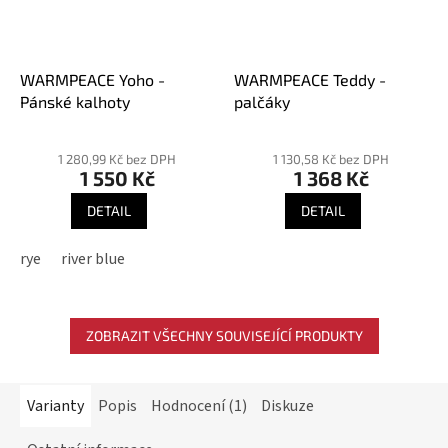
WARMPEACE Yoho -
WARMPEACE Teddy -
Pánské kalhoty
palčáky
Průměrné
hodnocení
1 280,99 Kč bez DPH
1 130,58 Kč bez DPH
1 550 Kč
1 368 Kč
produktu
je
DETAIL
DETAIL
3,6
z
rye
river blue
5
hvězdiček.
ZOBRAZIT VŠECHNY SOUVISEJÍCÍ PRODUKTY
Varianty
Popis
Hodnocení (1)
Diskuze