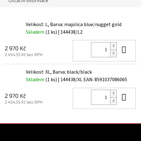
Ostatní informace
Velikost: L, Barva: majolica blue/nugget gold
Skladem
(1 ks)
| 144438/L2
Do 
2 970 Kč
2 454,55 Kč bez DPH
Velikost: XL, Barva: black/black
Skladem
(1 ks)
| 144438/XL
EAN:
8591037086065
Do 
2 970 Kč
2 454,55 Kč bez DPH
Z
á
p