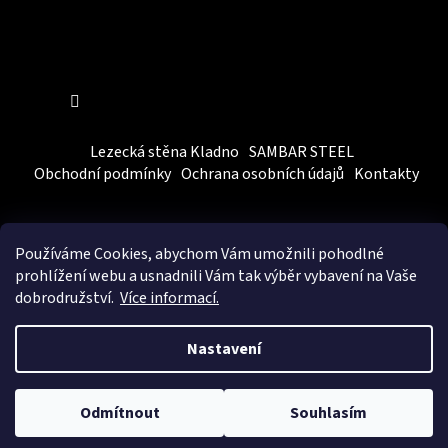
Sledovat na Instagramu
Lezecká stěna Kladno
SAMBAR STEEL
Obchodní podmínky
Ochrana osobních údajů
Kontakty
Používáme Cookies, abychom Vám
umožnili pohodlné
prohlížení webu a usnadnili Vám tak výběr vybavení na Vaše
dobrodružství.
Více informací.
Vytvořil Shoptet
&
BEOM.cz
Nastavení
Copyright 2026
SAMBARSPORT
. Všechna práva vyhrazena.
Upravit nastavení cookies
Odmítnout
Souhlasím