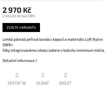
2 970 Kč
2 454,55 Kč bez DPH
Měrná
ZVOLTE VARIANTU
cena:
Lehká pánská péřová bunda s kapucí a materiálu Loft Nylon
DWR+.
Díky integrovanému obalu zabere v batohu minimum místa.
Detailní informace
ZEPTAT SE
HLÍDAT
SDÍLET