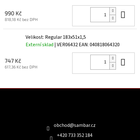
Do 
990 Kč
818,18 Kč bez DPH
Velikost: Regular 183x51x1,5
Externí sklad
| VER06432
EAN:
040818064320
Do 
747 Kč
617,36 Kč bez DPH
Z
á
p
a
Kontakt
t
í
obchod
@
sambar.cz
+420 733 352 184