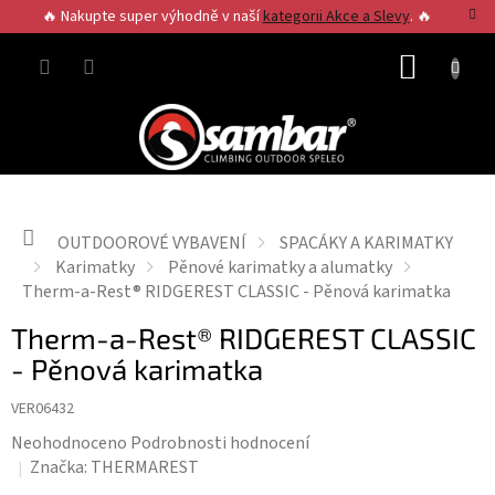
Přejít
🔥 Nakupte super výhodně v naší
kategorii Akce a Slevy
. 🔥
na
obsah
NÁKUP
KOŠÍK
Domů
OUTDOOROVÉ VYBAVENÍ
SPACÁKY A KARIMATKY
Karimatky
Pěnové karimatky a alumatky
Therm-a-Rest® RIDGEREST CLASSIC - Pěnová karimatka
Therm-a-Rest® RIDGEREST CLASSIC
- Pěnová karimatka
VER06432
Průměrné
Neohodnoceno
Podrobnosti hodnocení
hodnocení
Značka:
THERMAREST
produktu