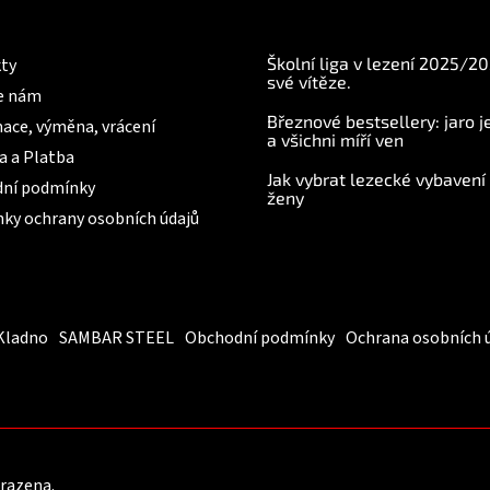
mace pro Vás
BLOG
Školní liga v lezení 2025/2
ty
své vítěze.
e nám
Březnové bestsellery: jaro j
ace, výměna, vrácení
a všichni míří ven
a a Platba
Jak vybrat lezecké vybavení
ní podmínky
ženy
ky ochrany osobních údajů
Kladno
SAMBAR STEEL
Obchodní podmínky
Ochrana osobních 
hrazena.
Upravit nastavení cookies