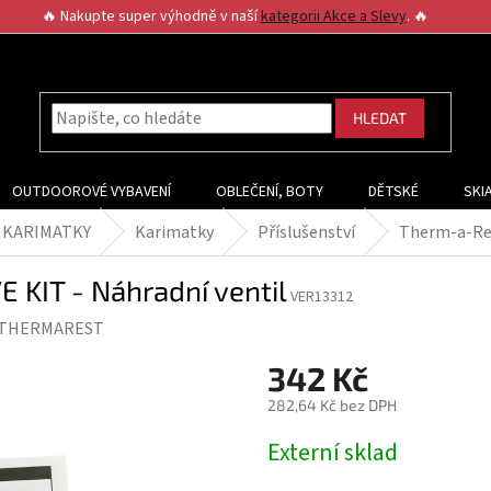
🔥 Nakupte super výhodně v naší
kategorii Akce a Slevy
. 🔥
HLEDAT
OUTDOOROVÉ VYBAVENÍ
OBLEČENÍ, BOTY
DĚTSKÉ
SKI
A KARIMATKY
Karimatky
Příslušenství
Therm-a-Res
 KIT - Náhradní ventil
VER13312
THERMAREST
342 Kč
282,64 Kč bez DPH
Měrná
Externí sklad
cena: