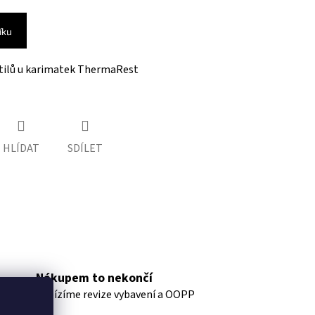
íku
ntilů u karimatek ThermaRest
HLÍDAT
SDÍLET
Nákupem to nekončí
nabízíme revize vybavení a OOPP