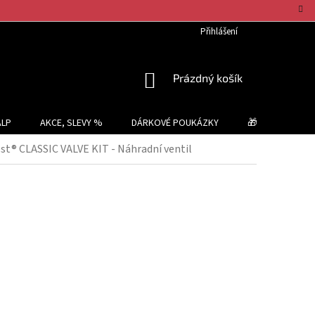
Přihlášení
NÁKUPNÍ
Prázdný košík
KOŠÍK
ALP
AKCE, SLEVY %
DÁRKOVÉ POUKÁZKY
🎁 TIPY NA DÁR
t® CLASSIC VALVE KIT - Náhradní ventil