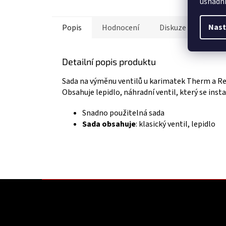
usnadni
Nast
Popis
Hodnocení
Diskuze
Ostat
Detailní popis produktu
Sada na výměnu ventilů u karimatek Therm a Re
Obsahuje lepidlo, náhradní ventil, který se ins
Snadno použitelná sada
Sada obsahuje
: klasický ventil, lepidlo
Z
á
p
a