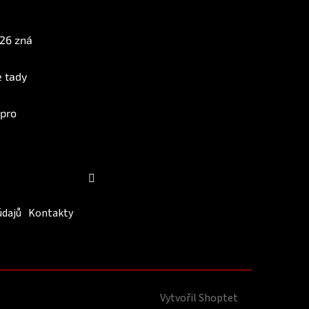
Instagram
026 zná
e tady
 pro
Sledovat na Instagramu
údajů
Kontakty
Vytvořil Shoptet