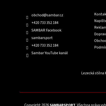
t
Kontakt
Infor
í
Kontak
obchod
@
sambar.cz
Napišt
+420 733 352 184
Reklam
SAMBAR Facebook
Doprav
sambarsport
Obchod
+420 733 352 184
Podmín
Sambar YouTube kanál
Lezecká stěna 
Copyright 2026
SAMBARSPORT
. Všechna práva vy