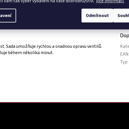
li Vám tak výběr vybavení na Vaše dobrodružství.
Více informací.
avení
Odmítnout
Souh
ní informace
Dop
st. Sada umožňuje rychlou a snadnou opravu ventilů.
Kate
taluje během několika minut.
EAN
Typ
: