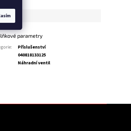
lasím
lňkové parametry
gorie
:
Příslušenství
:
040818133125
Náhradní ventil