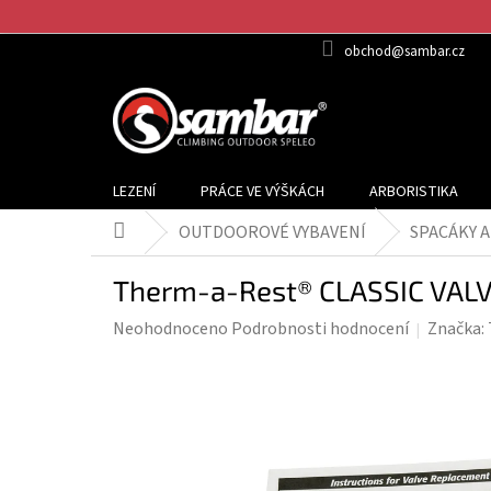
Přejít
na
obchod@sambar.cz
obsah
LEZENÍ
PRÁCE VE VÝŠKÁCH
ARBORISTIKA
OUTDOOROVÉ VYBAVENÍ
SPACÁKY 
Domů
Therm-a-Rest® CLASSIC VALVE
Průměrné
Neohodnoceno
Podrobnosti hodnocení
Značka:
hodnocení
produktu
je
0,0
z
5