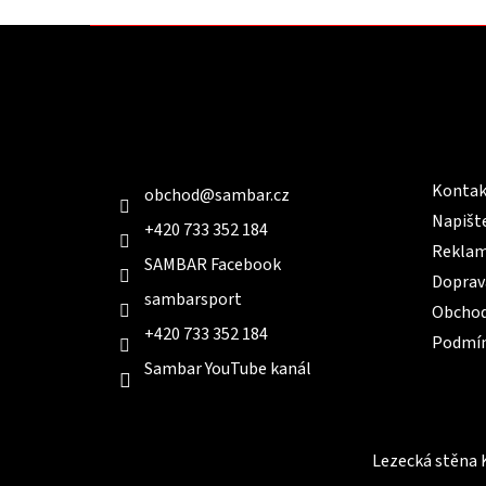
Z
á
p
a
t
Kontakt
Infor
í
Kontak
obchod
@
sambar.cz
Napišt
+420 733 352 184
Reklam
SAMBAR Facebook
Doprav
sambarsport
Obchod
+420 733 352 184
Podmín
Sambar YouTube kanál
Lezecká stěna 