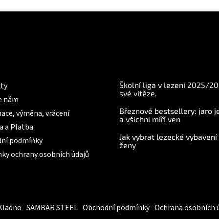
mace pro Vás
BLOG
Školní liga v lezení 2025/2
ty
své vítěze.
e nám
Březnové bestsellery: jaro j
ace, výměna, vrácení
a všichni míří ven
a a Platba
Jak vybrat lezecké vybavení
ní podmínky
ženy
ky ochrany osobních údajů
Kladno
SAMBAR STEEL
Obchodní podmínky
Ochrana osobních 