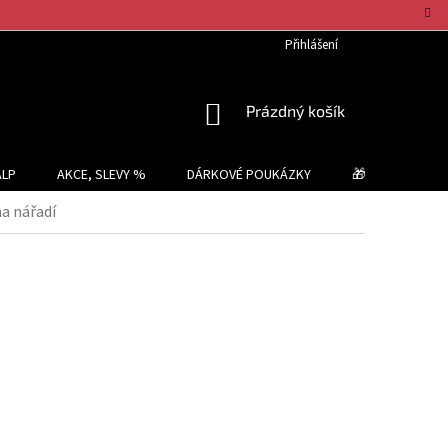
Přihlášení
NÁKUPNÍ
Prázdný košík
KOŠÍK
ALP
AKCE, SLEVY %
DÁRKOVÉ POUKÁZKY
🎁 TIPY NA DÁR
a nářadí