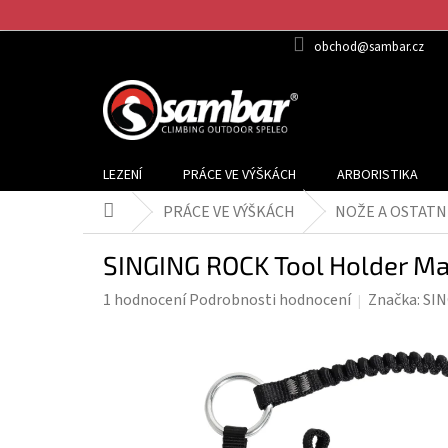
Přejít
na
obchod@sambar.cz
obsah
LEZENÍ
PRÁCE VE VÝŠKÁCH
ARBORISTIKA
PRÁCE VE VÝŠKÁCH
NOŽE A OSTATN
Domů
SINGING ROCK Tool Holder Ma
Průměrné
1 hodnocení
Podrobnosti hodnocení
Značka:
SI
hodnocení
produktu
je
5,0
z
5