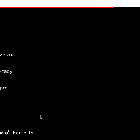
Instagram
026 zná
e tady
 pro
Sledovat na Instagramu
údajů
Kontakty