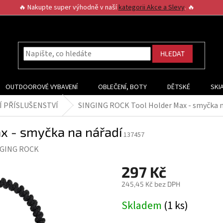
🔥 Nakupte super výhodně v naší
kategorii Akce a Slevy
. 🔥
HLEDAT
OUTDOOROVÉ VYBAVENÍ
OBLEČENÍ, BOTY
DĚTSKÉ
SKI
Í PŘÍSLUŠENSTVÍ
SINGING ROCK Tool Holder Max - smyčka n
x - smyčka na nářadí
137457
NGING ROCK
297 Kč
245,45 Kč bez DPH
Měrná
Skladem
(1 ks)
cena: