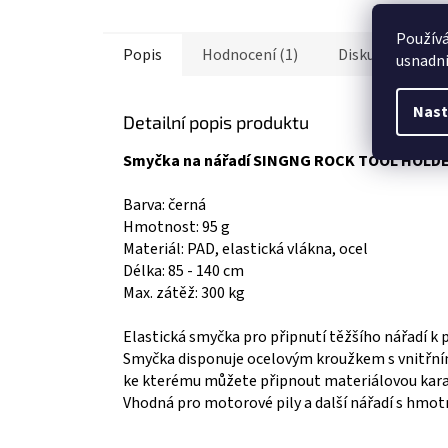
Použív
Popis
Hodnocení (1)
Diskuze
Os
usnadni
Nast
Detailní popis produktu
Smyčka na nářadí SINGNG ROCK TOOL HOLD
Barva: černá
Hmotnost: 95 g
Materiál: PAD, elastická vlákna, ocel
Délka: 85 - 140 cm
Max. zátěž: 300 kg
Elastická smyčka pro připnutí těžšího nářadí k p
Smyčka disponuje ocelovým kroužkem s vnitř
ke kterému můžete připnout materiálovou kar
Vhodná pro motorové pily a další nářadí s hmotn