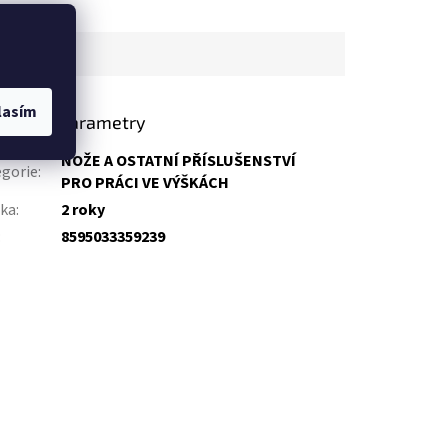
lasím
lňkové parametry
NOŽE A OSTATNÍ PŘÍSLUŠENSTVÍ
gorie
:
PRO PRÁCI VE VÝŠKÁCH
uka
:
2 roky
:
8595033359239