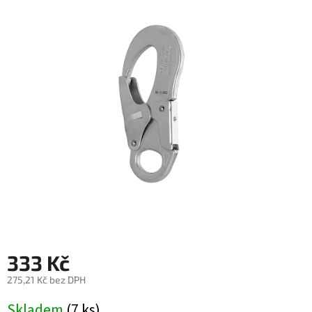
0,0
z
5
hvězdiček.
333 Kč
275,21 Kč bez DPH
Měrná
Skladem
(7 ks)