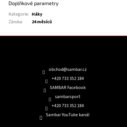
Doplňkové parametry
Kategorie
:
Háky
Záruka
:
24 měsíců
Z
á
p
a
Kontakt
t
í
obchod
@
sambar.cz
+420 733 352 184
SAMBAR Facebook
sambarsport
+420 733 352 184
Sambar YouTube kanál