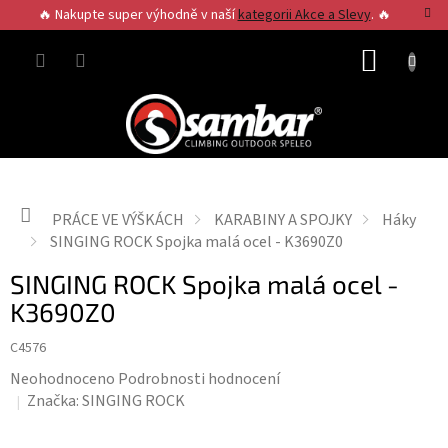
Přejít
🔥 Nakupte super výhodně v naší
kategorii Akce a Slevy
. 🔥
na
obsah
NÁKUP
KOŠÍK
Domů
PRÁCE VE VÝŠKÁCH
KARABINY A SPOJKY
Háky
SINGING ROCK Spojka malá ocel - K3690Z0
SINGING ROCK Spojka malá ocel -
K3690Z0
C4576
Průměrné
Neohodnoceno
Podrobnosti hodnocení
hodnocení
Značka:
SINGING ROCK
produktu
je