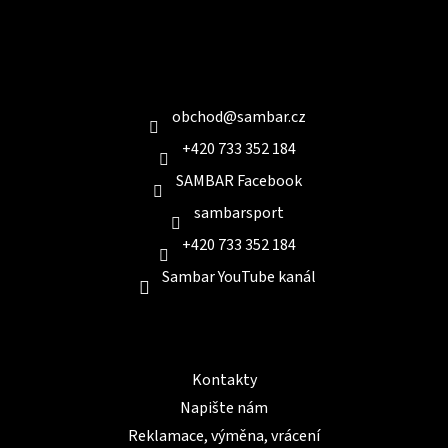
Z
á
p
a
Kontakt
t
í
obchod
@
sambar.cz
+420 733 352 184
SAMBAR Facebook
sambarsport
+420 733 352 184
Sambar YouTube kanál
Informace pro Vás
Kontakty
Napište nám
Reklamace, výměna, vrácení