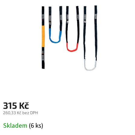
4,5
z
5
hvězdiček.
315 Kč
260,33 Kč bez DPH
Měrná
Skladem
(6 ks)
cena: