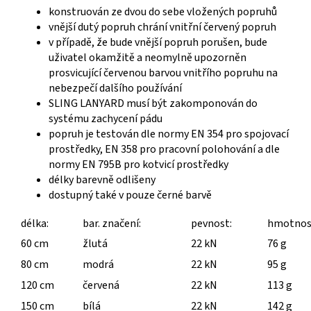
konstruován ze dvou do sebe vložených popruhů
vnější dutý popruh chrání vnitřní červený popruh
v případě, že bude vnější popruh porušen, bude
uživatel okamžitě a neomylně upozorněn
prosvicující červenou barvou vnitřího popruhu na
nebezpečí dalšího používání
SLING LANYARD musí být zakomponován do
systému zachycení pádu
popruh je testován dle normy EN 354 pro spojovací
prostředky, EN 358 pro pracovní polohování a dle
normy EN 795B pro kotvicí prostředky
délky barevně odlišeny
dostupný také v pouze černé barvě
délka:
bar. značení:
pevnost:
hmotnos
60 cm
žlutá
22 kN
76 g
80 cm
modrá
22 kN
95 g
120 cm
červená
22 kN
113 g
150 cm
bílá
22 kN
142 g