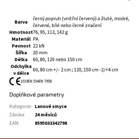
černý popruh (vnitřní červený) a žluté, modré,
Barva
červené, bílé nebo černé značení
Hmotnost
76, 95, 113, 142 g
Materiál
PA
Pevnost
22 kN
Šířka
20 mm
Délka
60, 80, 120 nebo 150 cm
Odchylka
60, 80 cm +/- 2 cm ; 120, 150 cm -2/+4 cm
v délce
1019
EN 354
EN 795B
Doplňkové parametry
Kategorie
:
Lanové smyce
Záruka
:
24 měsíců
EAN
:
8595033342798