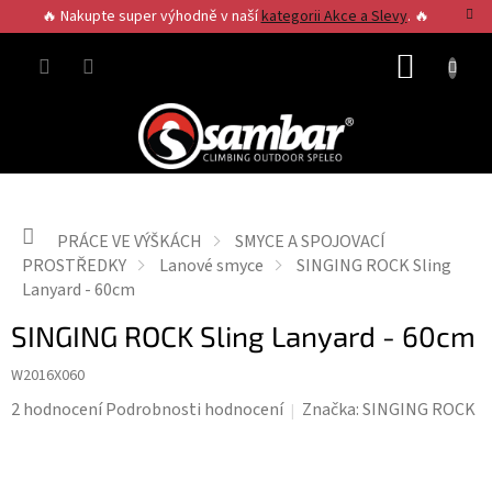
Přejít
🔥 Nakupte super výhodně v naší
kategorii Akce a Slevy
. 🔥
na
obsah
NÁKUP
KOŠÍK
Domů
PRÁCE VE VÝŠKÁCH
SMYCE A SPOJOVACÍ
PROSTŘEDKY
Lanové smyce
SINGING ROCK Sling
Lanyard - 60cm
SINGING ROCK Sling Lanyard - 60cm
W2016X060
Průměrné
2 hodnocení
Podrobnosti hodnocení
Značka:
SINGING ROCK
hodnocení
produktu
je