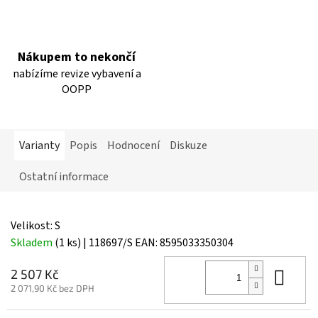
Nákupem to nekončí
nabízíme revize vybavení a
OOPP
Varianty
Popis
Hodnocení
Diskuze
Ostatní informace
Velikost: S
Skladem
(1 ks)
| 118697/S
EAN:
8595033350304
Do 
2 507 Kč
2 071,90 Kč bez DPH