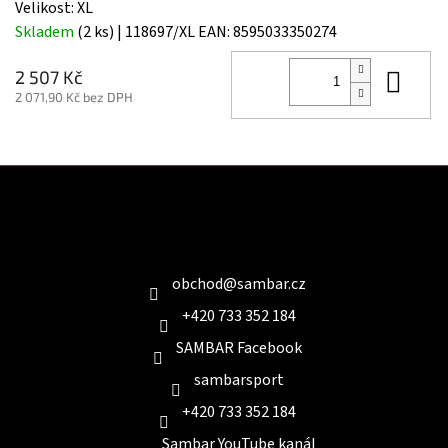
Velikost: XL
Skladem
(2 ks)
| 118697/XL
EAN:
8595033350274
Do 
2 507 Kč
2 071,90 Kč bez DPH
Z
á
p
a
Kontakt
t
í
obchod
@
sambar.cz
+420 733 352 184
SAMBAR Facebook
sambarsport
+420 733 352 184
Sambar YouTube kanál