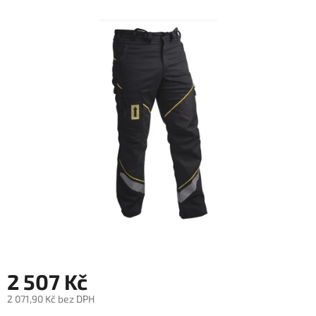
je
0,0
z
5
hvězdiček.
2 507 Kč
2 071,90 Kč bez DPH