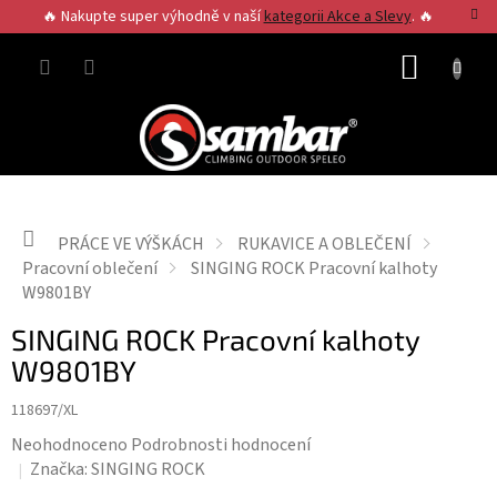
Přejít
🔥 Nakupte super výhodně v naší
kategorii Akce a Slevy
. 🔥
na
obsah
NÁKUP
KOŠÍK
Domů
PRÁCE VE VÝŠKÁCH
RUKAVICE A OBLEČENÍ
Pracovní oblečení
SINGING ROCK Pracovní kalhoty
W9801BY
SINGING ROCK Pracovní kalhoty
W9801BY
118697/XL
Průměrné
Neohodnoceno
Podrobnosti hodnocení
hodnocení
Značka:
SINGING ROCK
produktu