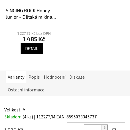
SINGING ROCK Hoody
Junior - Dětská mikina
černá
Průměrné
hodnocení
1 227,27 Kč bez DPH
1 485 Kč
produktu
je
DETAIL
5,0
z
5
hvězdiček.
Varianty
Popis
Hodnocení
Diskuze
Ostatní informace
Velikost: M
Skladem
(4 ks)
| 112277/M
EAN:
8595033345737
1 530 Kč