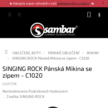
Přejít
🔥 Nakupte super výhodně v naší
kategorii Akce a Slevy
. 🔥
na
obsah
NÁKUP
KOŠÍK
Domů
OBLEČENÍ, BOTY
PÁNSKÉ OBLEČENÍ
MIKINY
SINGING ROCK Pánská Mikina se zipem - C1020
SINGING ROCK Pánská Mikina se
zipem - C1020
112277/XL
Průměrné
Neohodnoceno
Podrobnosti hodnocení
hodnocení
Značka:
SINGING ROCK
produktu
je