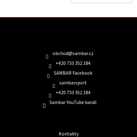
Z
á
p
a
Kontakt
t
í
obchod
@
sambar.cz
+420 733 352 184
SAMBAR Facebook
sambarsport
+420 733 352 184
Sambar YouTube kanál
Informace pro Vás
Kontakty