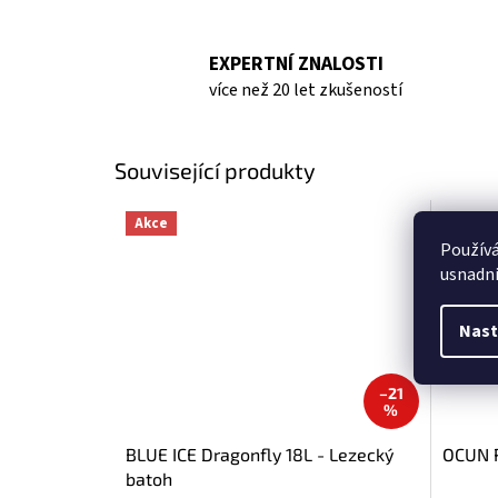
EXPERTNÍ ZNALOSTI
více než 20 let zkušeností
Související produkty
Akce
Použív
usnadni
Nast
–21
%
BLUE ICE Dragonfly 18L - Lezecký
OCUN R
batoh