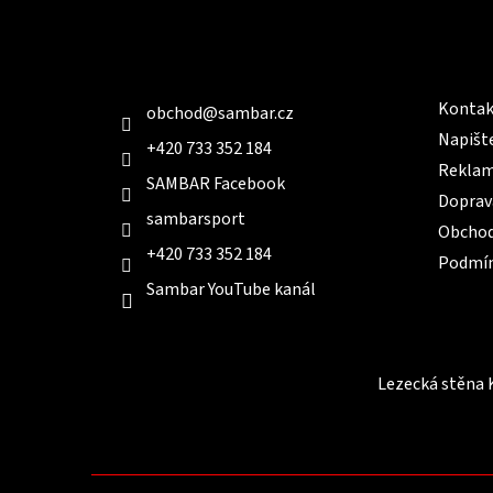
p
a
t
Kontakt
Infor
í
Kontak
obchod
@
sambar.cz
Napišt
+420 733 352 184
Reklam
SAMBAR Facebook
Doprav
sambarsport
Obchod
+420 733 352 184
Podmín
Sambar YouTube kanál
Lezecká stěna 