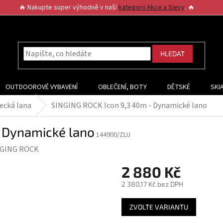
🔥 Nakupte super výhodně v naší
kategorii Akce a Slevy
. 🔥
HLEDAT
OUTDOOROVÉ VYBAVENÍ
OBLEČENÍ, BOTY
DĚTSKÉ
SKI
ecká lana
SINGING ROCK Icon 9,3 40m - Dynamické lano
 Dynamické lano
144900/ZLU
NGING ROCK
2 880 Kč
2 380,17 Kč bez DPH
Měrná
ZVOLTE VARIANTU
cena: