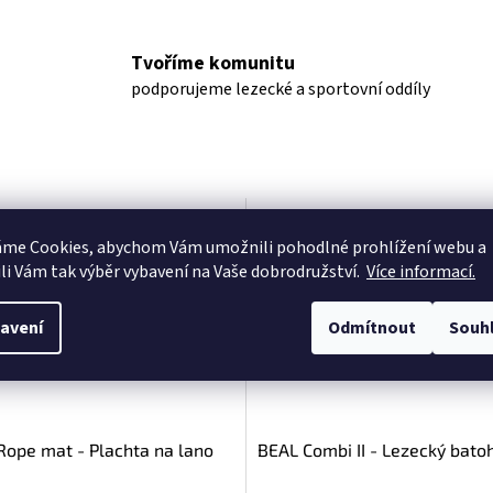
Tvoříme komunitu
podporujeme lezecké a sportovní oddíly
Akce
áme Cookies, abychom Vám
umožnili pohodlné prohlížení webu a
li Vám tak výběr vybavení na Vaše dobrodružství.
Více informací.
avení
Odmítnout
Souh
ope mat - Plachta na lano
BEAL Combi II - Lezecký bato