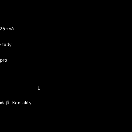
Instagram
026 zná
e tady
 pro
Sledovat na Instagramu
údajů
Kontakty