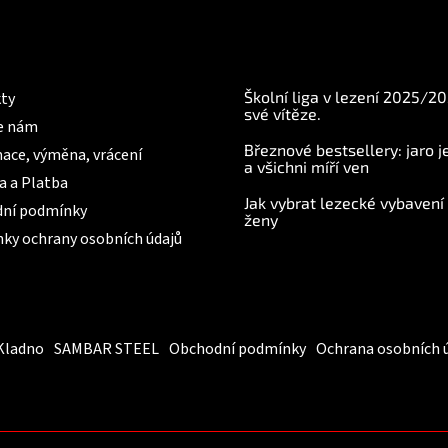
mace pro Vás
BLOG
Školní liga v lezení 2025/2
ty
své vítěze.
e nám
Březnové bestsellery: jaro j
ace, výměna, vrácení
a všichni míří ven
a a Platba
Jak vybrat lezecké vybavení
ní podmínky
ženy
ky ochrany osobních údajů
Kladno
SAMBAR STEEL
Obchodní podmínky
Ochrana osobních 