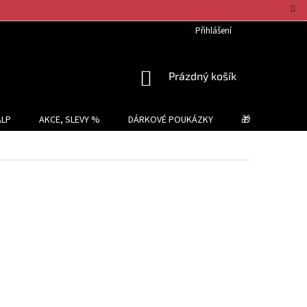
Přihlášení
NÁKUPNÍ
Prázdný košík
KOŠÍK
ALP
AKCE, SLEVY %
DÁRKOVÉ POUKÁZKY
🎁 TIPY NA DÁR