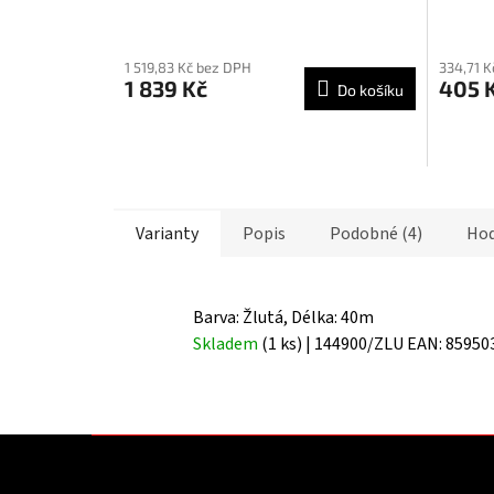
Průměrné
Průmě
hodnocení
hodnoc
1 519,83 Kč bez DPH
334,71 K
produktu
produk
1 839 Kč
405 
Do košíku
je
je
5,0
5,0
z
z
5
5
hvězdiček.
hvězdič
Varianty
Popis
Podobné (4)
Hod
Barva: Žlutá, Délka: 40m
Skladem
(1 ks)
| 144900/ZLU
EAN:
85950
Z
á