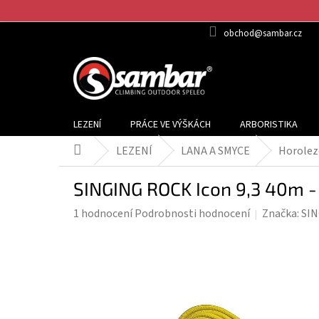
Přejít
na
obchod@sambar.cz
obsah
LEZENÍ
PRÁCE VE VÝŠKÁCH
ARBORISTIKA
LEZENÍ
LANA A SMYCE
Horolez
Domů
SINGING ROCK Icon 9,3 40m -
Průměrné
1 hodnocení
Podrobnosti hodnocení
Značka:
SI
hodnocení
produktu
je
5,0
z
5