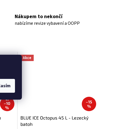
Nákupem to nekončí
nabízíme revize vybavení a OOPP
Akce
lasím
až
–15
–10
%
%
h
BLUE ICE Octopus 45 L - Lezecký
batoh