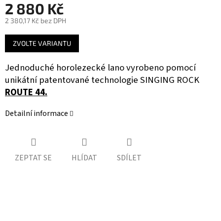
2 880 Kč
2 380,17 Kč bez DPH
Měrná
ZVOLTE VARIANTU
cena:
Jednoduché horolezecké lano vyrobeno pomocí
unikátní patentované technologie SINGING ROCK
ROUTE 44.
Detailní informace
ZEPTAT SE
HLÍDAT
SDÍLET