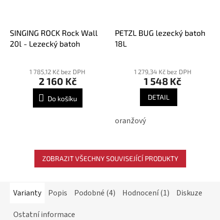
SINGING ROCK Rock Wall
PETZL BUG lezecký batoh
20l - Lezecký batoh
18L
Průměrné
Průměrné
hodnocení
hodnocení
1 785,12 Kč bez DPH
1 279,34 Kč bez DPH
2 160 Kč
1 548 Kč
produktu
produktu
je
je
DETAIL
Do košíku
5,0
5,0
z
z
oranžový
5
5
hvězdiček.
hvězdiček.
ZOBRAZIT VŠECHNY SOUVISEJÍCÍ PRODUKTY
Varianty
Popis
Podobné (4)
Hodnocení (1)
Diskuze
Ostatní informace