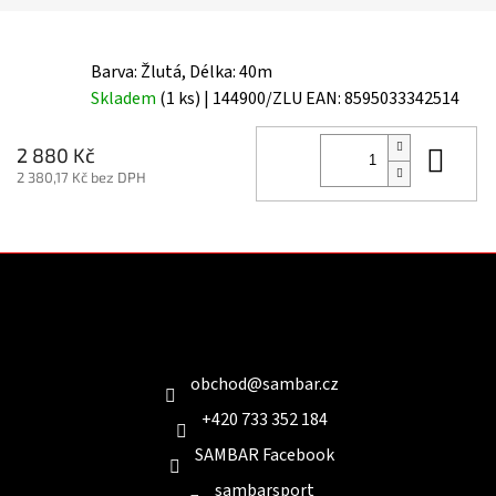
Barva: Žlutá, Délka: 40m
Skladem
(1 ks)
| 144900/ZLU
EAN:
8595033342514
Do 
2 880 Kč
2 380,17 Kč bez DPH
Z
á
p
a
Kontakt
t
í
obchod
@
sambar.cz
+420 733 352 184
SAMBAR Facebook
sambarsport