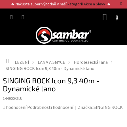
Přejít
🔥 Nakupte super výhodně v naší
kategorii Akce a Slevy
. 🔥
na
obsah
NÁKUP
KOŠÍK
Domů
LEZENÍ
LANA A SMYCE
Horolezecká lana
SINGING ROCK Icon 9,3 40m - Dynamické lano
SINGING ROCK Icon 9,3 40m -
Dynamické lano
144900/ZLU
Průměrné
1 hodnocení
Podrobnosti hodnocení
Značka:
SINGING ROCK
hodnocení
produktu
je