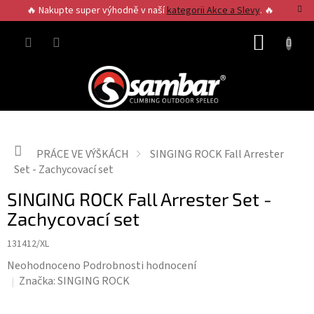
Přejít
🔥 Nakupte super výhodně v naší
kategorii Akce a Slevy
. 🔥
na
obsah
NÁKUP
KOŠÍK
Domů
PRÁCE VE VÝŠKÁCH
SINGING ROCK Fall Arrester
Set - Zachycovací set
SINGING ROCK Fall Arrester Set -
Zachycovací set
131412/XL
Průměrné
Neohodnoceno
Podrobnosti hodnocení
hodnocení
Značka:
SINGING ROCK
produktu
je