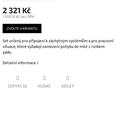
2 321 Kč
1 918,18 Kč bez DPH
Měrná
ZVOLTE VARIANTU
cena:
Set určený pro připojení k záchytným systémům a pro pracovní
situace, které vyžadují zamezení pohybu do míst s rizikem
pádu.
Detailní informace
ZEPTAT SE
HLÍDAT
SDÍLET