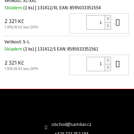
Velikost: XL-XXL
Skladem
(1 ks)
| 131412/XL
EAN:
8595033351554
Do 
2 321 Kč
1 918,18 Kč bez DPH
Velikost: S-L
Skladem
(1 ks)
| 131412/S
EAN:
8595033351561
Do 
2 321 Kč
1 918,18 Kč bez DPH
Z
á
p
a
Kontakt
t
í
obchod
@
sambar.cz
+420 733 352 184