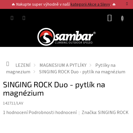
Přejít
🔥 Nakupte super výhodně v naší
kategorii Akce a Slevy
. 🔥
na
obsah
NÁKUP
KOŠÍK
Domů
LEZENÍ
MAGNESIUM A PYTLÍKY
Pytlíky na
magnezium
SINGING ROCK Duo - pytlík na magnézium
SINGING ROCK Duo - pytlík na
magnézium
142711/LAV
Průměrné
1 hodnocení
Podrobnosti hodnocení
Značka:
SINGING ROCK
hodnocení
produktu
je