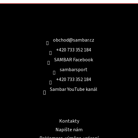
Z
á
p
a
Kontakt
t
í
obchod
@
sambar.cz
+420 733 352 184
SAMBAR Facebook
sambarsport
+420 733 352 184
Sambar YouTube kanál
Informace pro Vás
Kontakty
Napište nám