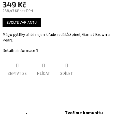
349 Kč
288,43 Kč bez DPH
Měrná
ZVOLTE VARIANTU
cena:
Mágo pytlíky ušité nejen k řadě sedáků Spinel, Garnet Brown a
Pearl.
Detailní informace
ZEPTAT SE
HLÍDAT
SDÍLET
Tvoříme komunitu