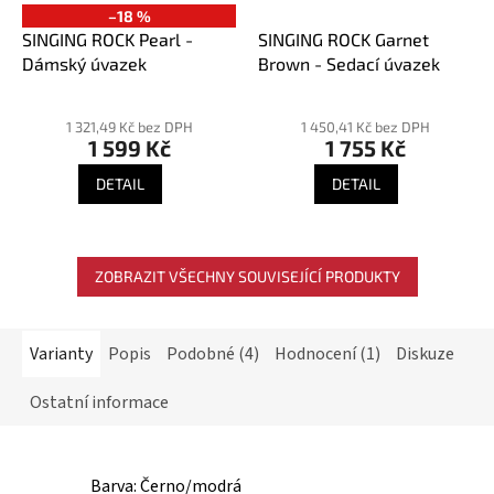
–18 %
SINGING ROCK Pearl -
SINGING ROCK Garnet
Dámský úvazek
Brown - Sedací úvazek
Průměrné
Průměrné
hodnocení
hodnocení
1 321,49 Kč bez DPH
1 450,41 Kč bez DPH
1 599 Kč
1 755 Kč
produktu
produktu
je
je
DETAIL
DETAIL
5,0
5,0
z
z
5
5
hvězdiček.
hvězdiček.
ZOBRAZIT VŠECHNY SOUVISEJÍCÍ PRODUKTY
Varianty
Popis
Podobné (4)
Hodnocení (1)
Diskuze
Ostatní informace
Barva: Černo/modrá