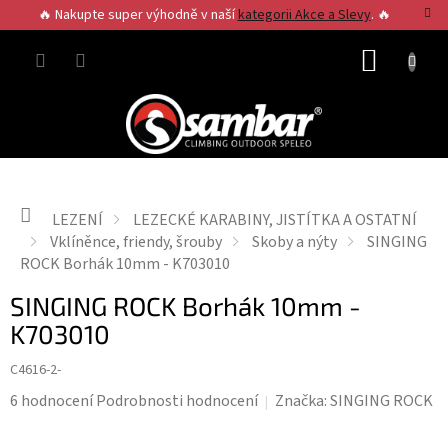
Přejít
🔥 Nakupte super výhodně v naší
kategorii Akce a Slevy
. 🔥
na
obsah
NÁKUP
KOŠÍK
Domů
LEZENÍ
LEZECKÉ KARABINY, JISTÍTKA A OSTATNÍ
Vklíněnce, friendy, šrouby
Skoby a nýty
SINGING
ROCK Borhák 10mm - K703010
SINGING ROCK Borhák 10mm -
K703010
C4616-2-
Průměrné
6 hodnocení
Podrobnosti hodnocení
Značka:
SINGING ROCK
hodnocení
produktu