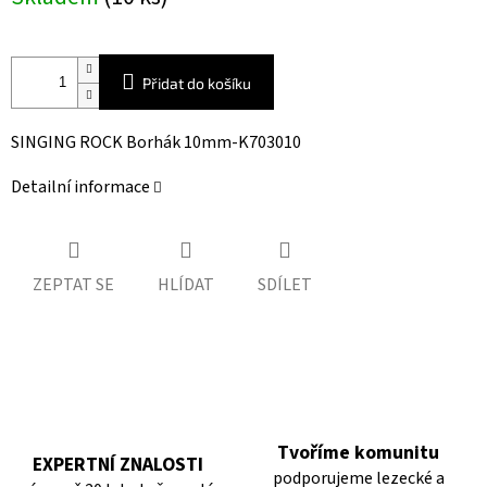
cena:
Přidat do košíku
SINGING ROCK Borhák 10mm-K703010
Detailní informace
ZEPTAT SE
HLÍDAT
SDÍLET
Tvoříme komunitu
EXPERTNÍ ZNALOSTI
podporujeme lezecké a