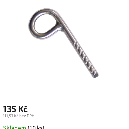
je
2,8
z
5
hvězdiček.
135 Kč
111,57 Kč bez DPH
Měrná
Skladem
(10 ks)