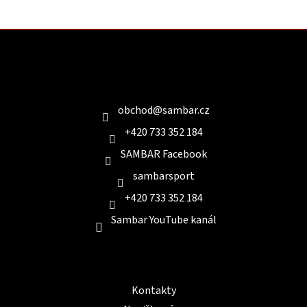
Z
á
p
a
Kontakt
t
í
obchod
@
sambar.cz
+420 733 352 184
SAMBAR Facebook
sambarsport
+420 733 352 184
Sambar YouTube kanál
Informace pro Vás
Kontakty