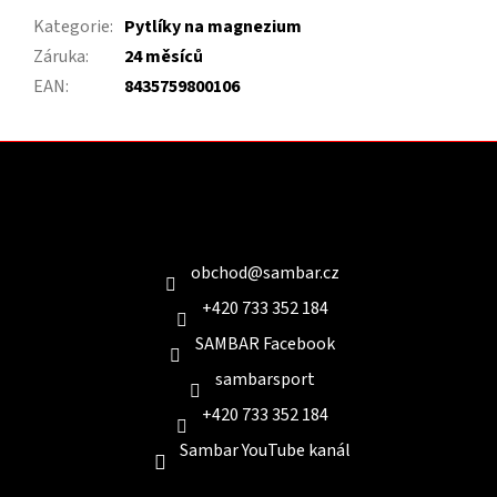
Kategorie
:
Pytlíky na magnezium
Záruka
:
24 měsíců
EAN
:
8435759800106
Z
á
p
a
Kontakt
t
í
obchod
@
sambar.cz
+420 733 352 184
SAMBAR Facebook
sambarsport
+420 733 352 184
Sambar YouTube kanál