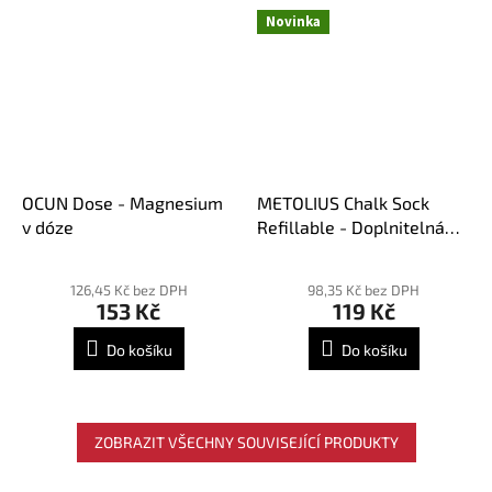
Novinka
OCUN Dose - Magnesium
METOLIUS Chalk Sock
v dóze
Refillable - Doplnitelná
magnéziová kulička
Průměrné
hodnocení
126,45 Kč bez DPH
98,35 Kč bez DPH
153 Kč
119 Kč
produktu
je
Do košíku
Do košíku
5,0
z
5
hvězdiček.
ZOBRAZIT VŠECHNY SOUVISEJÍCÍ PRODUKTY