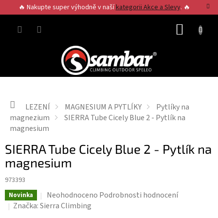
Přejít
🔥 Nakupte super výhodně v naší
kategorii Akce a Slevy
. 🔥
na
obsah
NÁKUP
KOŠÍK
Domů
LEZENÍ
MAGNESIUM A PYTLÍKY
Pytlíky na
magnezium
SIERRA Tube Cicely Blue 2 - Pytlík na
magnesium
SIERRA Tube Cicely Blue 2 - Pytlík na
magnesium
973393
Průměrné
Neohodnoceno
Podrobnosti hodnocení
Novinka
hodnocení
Značka:
Sierra Climbing
produktu