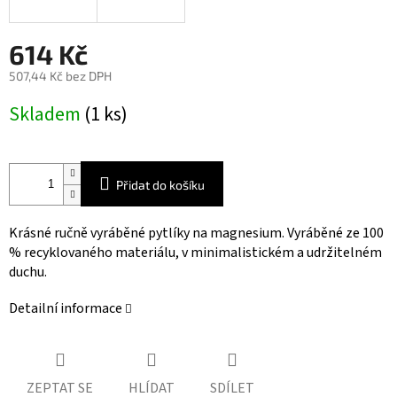
614 Kč
507,44 Kč bez DPH
Měrná
Skladem
(1 ks)
cena:
Přidat do košíku
Krásné ručně vyráběné pytlíky na magnesium. Vyráběné ze 100
% recyklovaného materiálu, v minimalistickém a udržitelném
duchu.
Detailní informace
ZEPTAT SE
HLÍDAT
SDÍLET