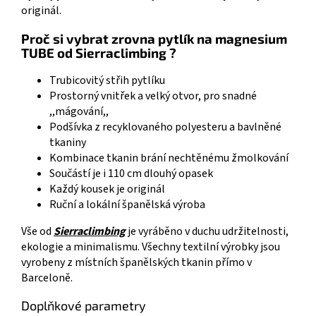
originál.
Proč si vybrat zrovna pytlík na magnesium
TUBE od Sierraclimbing ?
Trubicovitý střih pytlíku
Prostorný vnitřek a velký otvor, pro snadné
,,mágování,,
Podšívka z recyklovaného polyesteru a bavlněné
tkaniny
Kombinace tkanin brání nechtěnému žmolkování
Součástí je i 110 cm dlouhý opasek
Každý kousek je originál
Ruční a lokální španělská výroba
Vše od
Sierraclimbing
je vyráběno v duchu udržitelnosti,
ekologie a minimalismu. Všechny textilní výrobky jsou
vyrobeny z místních španělských tkanin přímo v
Barceloně.
Doplňkové parametry