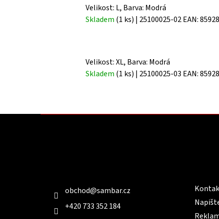
Velikost: L, Barva: Modrá
Skladem
(1 ks)
| 25100025-02
EAN:
8592
Velikost: XL, Barva: Modrá
Skladem
(1 ks)
| 25100025-03
EAN:
8592
Z
á
p
a
t
Kontakt
Infor
í
Kontak
obchod
@
sambar.cz
Napišt
+420 733 352 184
Reklam