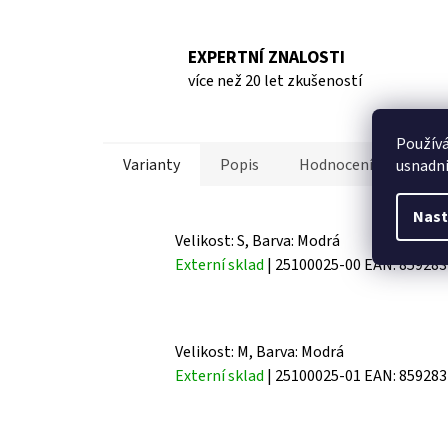
EXPERTNÍ ZNALOSTI
více než 20 let zkušeností
Použív
Varianty
Popis
Hodnocení
Disk
usnadni
Nast
Velikost: S, Barva: Modrá
Externí sklad
| 25100025-00
EAN:
859283
Velikost: M, Barva: Modrá
Externí sklad
| 25100025-01
EAN:
859283