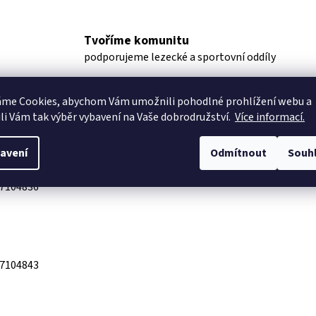
Tvoříme komunitu
podporujeme lezecké a sportovní oddíly
áme Cookies, abychom Vám
umožnili pohodlné prohlížení webu a
uze
Ostatní informace
li Vám tak výběr vybavení na Vaše dobrodružství.
Více informací.
avení
Odmítnout
Souh
7104836
7104843