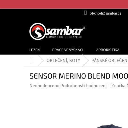
Přejít
na
obchod@sambar.cz
obsah
LEZENÍ
PRÁCE VE VÝŠKÁCH
ARBORISTIKA
OBLEČENÍ, BOTY
PÁNSKÉ OBLEČEN
Domů
SENSOR MERINO BLEND MOON -
Průměrné
Neohodnoceno
Podrobnosti hodnocení
Značka:
hodnocení
produktu
je
0,0
z
5