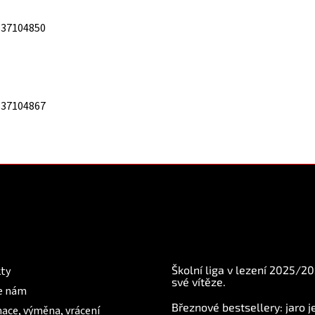
837104850
837104867
mace pro Vás
BLOG
Školní liga v lezení 2025/2
ty
své vítěze.
e nám
Březnové bestsellery: jaro j
ace, výměna, vrácení