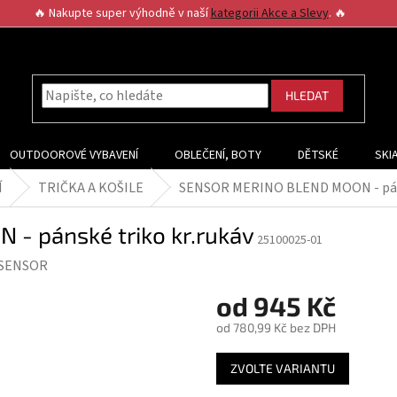
🔥 Nakupte super výhodně v naší
kategorii Akce a Slevy
. 🔥
HLEDAT
OUTDOOROVÉ VYBAVENÍ
OBLEČENÍ, BOTY
DĚTSKÉ
SKI
Í
TRIČKA A KOŠILE
SENSOR MERINO BLEND MOON - páns
 pánské triko kr.rukáv
25100025-01
SENSOR
od
945 Kč
od
780,99 Kč
bez DPH
Měrná
ZVOLTE VARIANTU
cena: