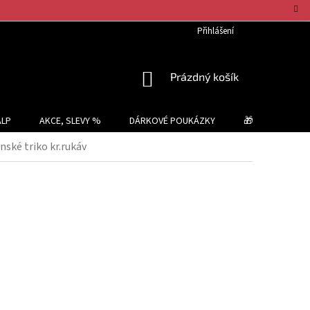
Přihlášení
NÁKUPNÍ
Prázdný košík
KOŠÍK
ALP
AKCE, SLEVY %
DÁRKOVÉ POUKÁZKY
🎁 TIPY NA DÁR
ké triko kr.rukáv