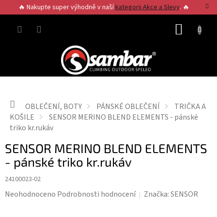
Přejít
🔥 Nakupte super výhodně v naší
kategorii Akce a Slevy
. 🔥
na
obsah
NÁKUP
KOŠÍK
Domů
OBLEČENÍ, BOTY
PÁNSKÉ OBLEČENÍ
TRIČKA A
KOŠILE
SENSOR MERINO BLEND ELEMENTS - pánské
triko kr.rukáv
SENSOR MERINO BLEND ELEMENTS
- pánské triko kr.rukáv
24100023-02
Průměrné
Neohodnoceno
Podrobnosti hodnocení
Značka:
SENSOR
hodnocení
produktu