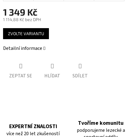
1 349 Kč
1 114,88 Kč bez DPH
Měrná
ZVOLTE VARIANTU
cena:
Detailní informace
ZEPTAT SE
HLÍDAT
SDÍLET
Tvoříme komunitu
EXPERTNÍ ZNALOSTI
podporujeme lezecké a
více než 20 let zkušeností
sportovní oddíly