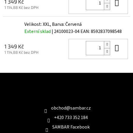
Do 
1 349 Kč
1 114,88 Kč bez DPH
Velikost: XXL, Barva: Červená
Externí sklad
| 24100023-04
EAN:
8592837098548
Do 
1 349 Kč
1 114,88 Kč bez DPH
Z
á
p
a
Kontakt
t
í
obchod
@
sambar.cz
+420 733 352 184
SAMBAR Facebook