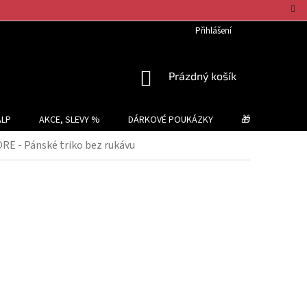
Přihlášení
NÁKUPNÍ
Prázdný košík
KOŠÍK
ALP
AKCE, SLEVY %
DÁRKOVÉ POUKÁZKY
🎁 TIPY NA DÁR
E - Pánské triko bez rukávu