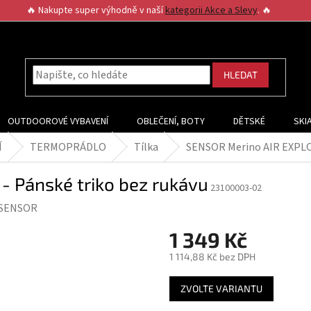
🔥 Nakupte super výhodně v naší
kategorii Akce a Slevy
. 🔥
HLEDAT
OUTDOOROVÉ VYBAVENÍ
OBLEČENÍ, BOTY
DĚTSKÉ
SKI
Í
TERMOPRÁDLO
Tílka
SENSOR Merino AIR EXPLOR
 Pánské triko bez rukávu
23100003-02
SENSOR
1 349 Kč
1 114,88 Kč bez DPH
Měrná
ZVOLTE VARIANTU
cena: