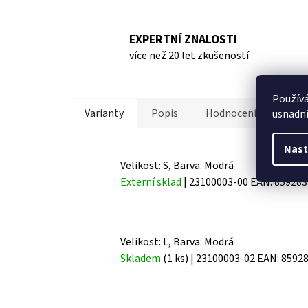
EXPERTNÍ ZNALOSTI
více než 20 let zkušeností
Použív
Varianty
Popis
Hodnocení
Disk
usnadni
Nast
Velikost: S, Barva: Modrá
Externí sklad
| 23100003-00
EAN:
859283
Velikost: L, Barva: Modrá
Skladem
(1 ks)
| 23100003-02
EAN:
8592