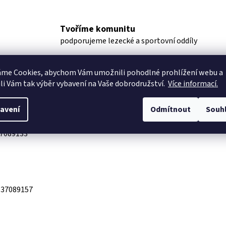
Tvoříme komunitu
podporujeme lezecké a sportovní oddíly
áme Cookies, abychom Vám
umožnili pohodlné prohlížení webu a
uze
Ostatní informace
li Vám tak výběr vybavení na Vaše dobrodružství.
Více informací.
avení
Odmítnout
Souh
7089133
837089157