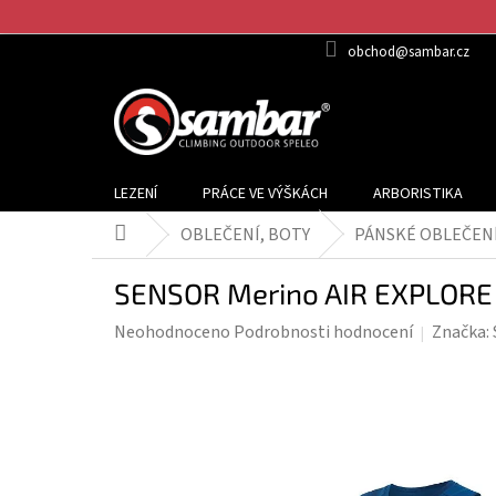
Přejít
na
obchod@sambar.cz
obsah
LEZENÍ
PRÁCE VE VÝŠKÁCH
ARBORISTIKA
OBLEČENÍ, BOTY
PÁNSKÉ OBLEČEN
Domů
SENSOR Merino AIR EXPLORE -
Průměrné
Neohodnoceno
Podrobnosti hodnocení
Značka:
hodnocení
produktu
je
0,0
z
5