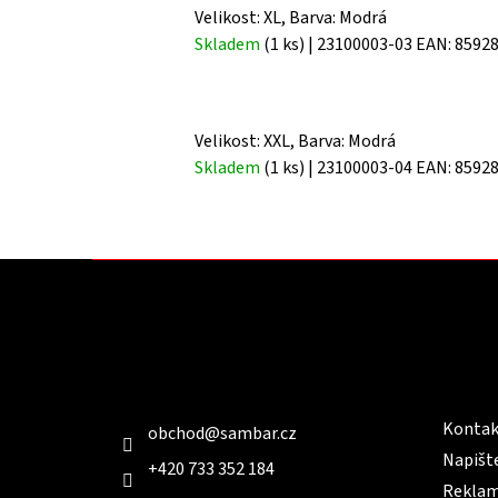
Velikost: XL, Barva: Modrá
Skladem
(1 ks)
| 23100003-03
EAN:
8592
Velikost: XXL, Barva: Modrá
Skladem
(1 ks)
| 23100003-04
EAN:
8592
Z
á
p
a
t
Kontakt
Infor
í
Kontak
obchod
@
sambar.cz
Napišt
+420 733 352 184
Reklam