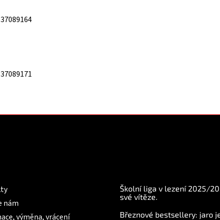
837089164
837089171
mace pro Vás
BLOG
Školní liga v lezení 2025/2
ty
své vítěze.
e nám
Březnové bestsellery: jaro j
ace, výměna, vrácení