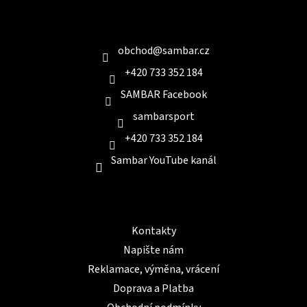
p
a
Kontakt
t
í
obchod
@
sambar.cz
+420 733 352 184
SAMBAR Facebook
sambarsport
+420 733 352 184
Sambar YouTube kanál
Informace pro Vás
Kontakty
Napište nám
Reklamace, výměna, vrácení
Doprava a Platba