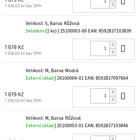
Do 
1 338,02 Kč bez DPH
Velikost: S, Barva: Růžová
Skladem
(1 ks)
| 25100003-00
EAN:
8592837103839
Do 
1 619 Kč
1 338,02 Kč bez DPH
Velikost: M, Barva: Modrá
Externí sklad
| 24100004-01
EAN:
8592837097664
Do 
1 619 Kč
1 338,02 Kč bez DPH
Velikost: M, Barva: Růžová
Externí sklad
| 25100003-01
EAN:
8592837103846