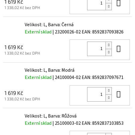
Do 
1 619 Kč
1 338,02 Kč bez DPH
Velikost: L, Barva: Černá
Externí sklad
| 23200026-02
EAN:
8592837093826
Do 
1 619 Kč
1 338,02 Kč bez DPH
Velikost: L, Barva: Modrá
Externí sklad
| 24100004-02
EAN:
8592837097671
Do 
1 619 Kč
1 338,02 Kč bez DPH
Velikost: L, Barva: Růžová
Externí sklad
| 25100003-02
EAN:
8592837103853