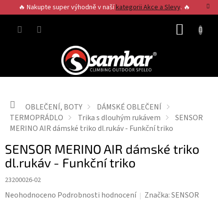
Přejít
🔥 Nakupte super výhodně v naší
kategorii Akce a Slevy
. 🔥
na
obsah
NÁKUP
KOŠÍK
Domů
OBLEČENÍ, BOTY
DÁMSKÉ OBLEČENÍ
TERMOPRÁDLO
Trika s dlouhým rukávem
SENSOR
MERINO AIR dámské triko dl.rukáv - Funkční triko
SENSOR MERINO AIR dámské triko
dl.rukáv - Funkční triko
23200026-02
Průměrné
Neohodnoceno
Podrobnosti hodnocení
Značka:
SENSOR
hodnocení
produktu