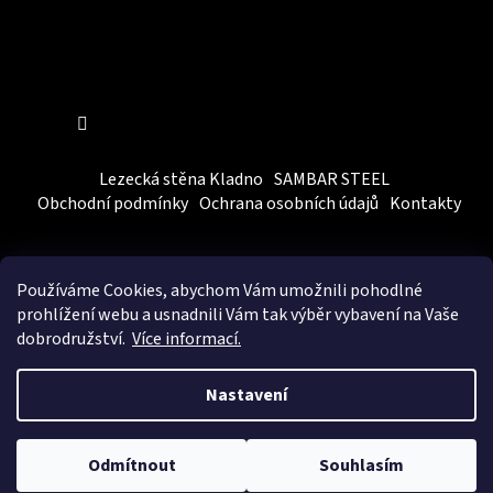
Sledovat na Instagramu
Lezecká stěna Kladno
SAMBAR STEEL
Obchodní podmínky
Ochrana osobních údajů
Kontakty
Používáme Cookies, abychom Vám
umožnili pohodlné
prohlížení webu a usnadnili Vám tak výběr vybavení na Vaše
dobrodružství.
Více informací.
Vytvořil Shoptet
&
BEOM.cz
Nastavení
Copyright 2026
SAMBARSPORT
. Všechna práva vyhrazena.
Odmítnout
Souhlasím
Upravit nastavení cookies