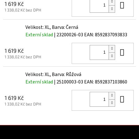
Do 
1 619 Kč
1 338,02 Kč bez DPH
Velikost: XL, Barva: Černá
Externí sklad
| 23200026-03
EAN:
8592837093833
Do 
1 619 Kč
1 338,02 Kč bez DPH
Velikost: XL, Barva: Růžová
Externí sklad
| 25100003-03
EAN:
8592837103860
Do 
1 619 Kč
1 338,02 Kč bez DPH
Z
á