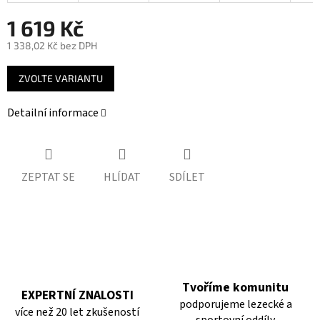
1 619 Kč
1 338,02 Kč bez DPH
Měrná
ZVOLTE VARIANTU
cena:
Detailní informace
ZEPTAT SE
HLÍDAT
SDÍLET
Tvoříme komunitu
EXPERTNÍ ZNALOSTI
podporujeme lezecké a
více než 20 let zkušeností
sportovní oddíly