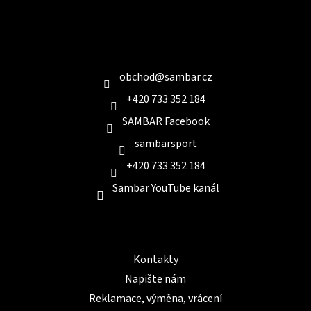
Z
á
p
a
Kontakt
t
í
obchod
@
sambar.cz
+420 733 352 184
SAMBAR Facebook
sambarsport
+420 733 352 184
Sambar YouTube kanál
Informace pro Vás
Kontakty
Napište nám
Reklamace, výměna, vrácení