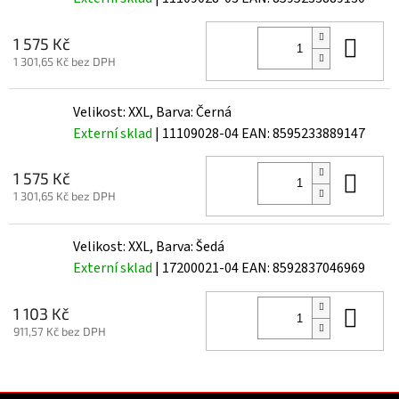
Do 
1 575 Kč
1 301,65 Kč bez DPH
Velikost: XXL, Barva: Černá
Externí sklad
| 11109028-04
EAN:
8595233889147
Do 
1 575 Kč
1 301,65 Kč bez DPH
Velikost: XXL, Barva: Šedá
Externí sklad
| 17200021-04
EAN:
8592837046969
Do 
1 103 Kč
911,57 Kč bez DPH