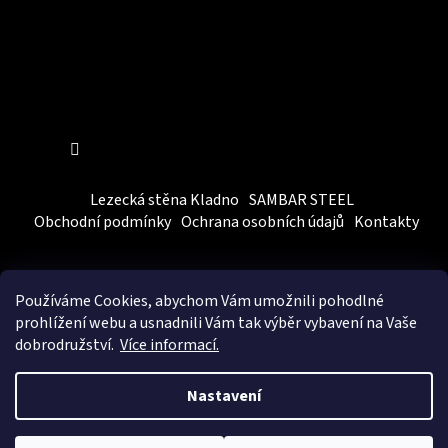
Sledovat na Instagramu
Lezecká stěna Kladno
SAMBAR STEEL
Obchodní podmínky
Ochrana osobních údajů
Kontakty
Používáme Cookies, abychom Vám
umožnili pohodlné
prohlížení webu a usnadnili Vám tak výběr vybavení na Vaše
dobrodružství.
Více informací.
Vytvořil Shoptet
&
BEOM.cz
Nastavení
Copyright 2026
SAMBARSPORT
. Všechna práva vyhrazena.