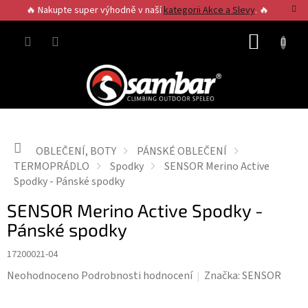
Přejít
🔥 Nakupte super výhodně v naší
kategorii Akce a Slevy
. 🔥
na
obsah
NÁKUP
KOŠÍK
Domů
OBLEČENÍ, BOTY
PÁNSKÉ OBLEČENÍ
TERMOPRÁDLO
Spodky
SENSOR Merino Active
Spodky - Pánské spodky
SENSOR Merino Active Spodky -
Pánské spodky
17200021-04
Průměrné
Neohodnoceno
Podrobnosti hodnocení
Značka:
SENSOR
hodnocení
produktu