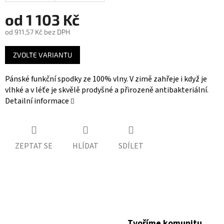
od
1 103 Kč
od
911,57 Kč
bez DPH
Měrná
ZVOLTE VARIANTU
cena:
Pánské funkční spodky ze 100% vlny. V zimě zahřeje i když je
vlhké a v léťe je skvělě prodyšné a přirozeně antibakteriální.
Detailní informace
ZEPTAT SE
HLÍDAT
SDÍLET
Tvoříme komunitu