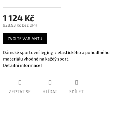
1 124 Kč
928,93 Kč bez DPH
Měrná
ZVOLTE VARIANTU
cena:
Dámské sportovní legíny, z elastického a pohodlného
materiálu vhodné na každý sport.
Detailní informace
ZEPTAT SE
HLÍDAT
SDÍLET