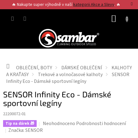
Přejít
🔥 Nakupte super výhodně v naší
kategorii Akce a Slevy
. 🔥
na
obsah
NÁKUP
KOŠÍK
Domů
OBLEČENÍ, BOTY
DÁMSKÉ OBLEČENÍ
KALHOTY
A KRAŤASY
Trekové a volnočasové kalhoty
SENSOR
Infinity Eco - Dámské sportovní legíny
SENSOR Infinity Eco - Dámské
sportovní legíny
22200072-01
Průměrné
Neohodnoceno
Podrobnosti hodnocení
Tip na dárek 🎁
hodnocení
Značka:
SENSOR
produktu