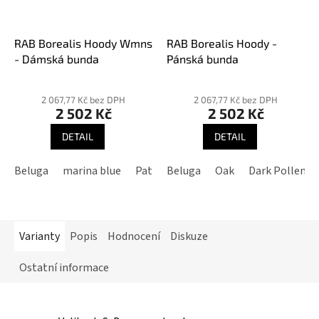
RAB Borealis Hoody Wmns
RAB Borealis Hoody -
- Dámská bunda
Pánská bunda
Průměrné
Průměrné
hodnocení
hodnocení
2 067,77 Kč bez DPH
2 067,77 Kč bez DPH
2 502 Kč
2 502 Kč
produktu
produktu
je
je
DETAIL
DETAIL
3,8
5,0
z
z
Beluga
marina blue
Patriot Blue
Beluga
Plum
Oak
Dark Pollen
Dark fig green
5
5
hvězdiček.
hvězdiček.
Varianty
Popis
Hodnocení
Diskuze
Ostatní informace