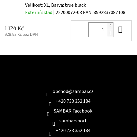
Velikost: XL, Barva: true black
Externí sklad
| 22200072-03
EAN:
8592837087108
Do 
1 124 Kč
928,93 Kč bez DPH
Z
á
p
a
Kontakt
t
í
obchod
@
sambar.cz
+420 733 352 184
SAMBAR Facebook
sambarsport
+420 733 352 184