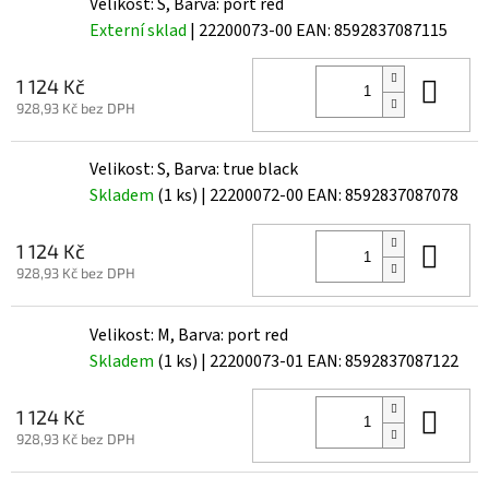
Velikost: S, Barva: port red
Externí sklad
| 22200073-00
EAN:
8592837087115
Do 
1 124 Kč
928,93 Kč bez DPH
Velikost: S, Barva: true black
Skladem
(1 ks)
| 22200072-00
EAN:
8592837087078
Do 
1 124 Kč
928,93 Kč bez DPH
Velikost: M, Barva: port red
Skladem
(1 ks)
| 22200073-01
EAN:
8592837087122
Do 
1 124 Kč
928,93 Kč bez DPH