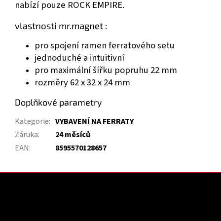
nabízí pouze ROCK EMPIRE.
vlastnosti mr.magnet :
pro spojení ramen ferratového setu
jednoduché a intuitivní
pro maximální šířku popruhu 22 mm
rozměry 62 x 32 x 24 mm
Doplňkové parametry
Kategorie
:
VYBAVENÍ NA FERRATY
Záruka
:
24 měsíců
EAN
:
8595570128657
Z
á
p
a
Kontakt
t