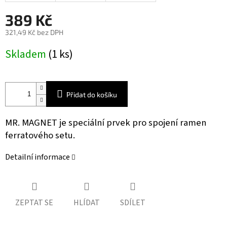
389 Kč
321,49 Kč bez DPH
Měrná
Skladem
(1 ks)
cena:
Přidat do košíku
MR. MAGNET je speciální prvek pro spojení ramen
ferratového setu.
Detailní informace
ZEPTAT SE
HLÍDAT
SDÍLET