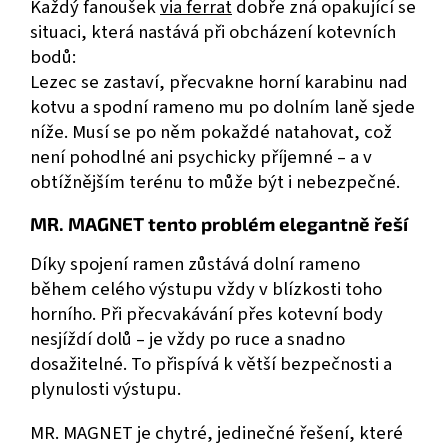
Každý fanoušek
via ferrat
dobře zná opakující se
situaci, která nastává při obcházení kotevních
bodů:
Lezec se zastaví, přecvakne horní karabinu nad
kotvu a spodní rameno mu po dolním laně sjede
níže. Musí se po něm pokaždé natahovat, což
není pohodlné ani psychicky příjemné – a v
obtížnějším terénu to může být i nebezpečné.
MR. MAGNET tento problém elegantně řeší
Díky spojení ramen zůstává dolní rameno
během celého výstupu vždy v blízkosti toho
horního. Při přecvakávání přes kotevní body
nesjíždí dolů – je vždy po ruce a snadno
dosažitelné. To přispívá k větší bezpečnosti a
plynulosti výstupu.
MR. MAGNET je chytré, jedinečné řešení, které