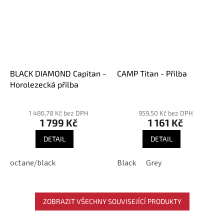
BLACK DIAMOND Capitan -
CAMP Titan - Přilba
Horolezecká přilba
Průměrné
Průměrné
hodnocení
hodnocení
1 486,78 Kč bez DPH
959,50 Kč bez DPH
1 799 Kč
1 161 Kč
produktu
produktu
je
je
DETAIL
DETAIL
5,0
5,0
z
z
octane/black
Black
Grey
5
5
hvězdiček.
hvězdiček.
ZOBRAZIT VŠECHNY SOUVISEJÍCÍ PRODUKTY