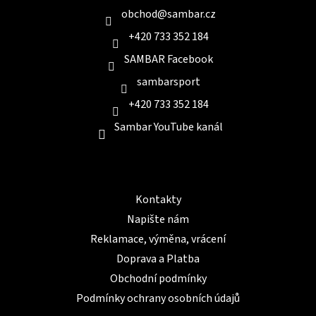
í
obchod
@
sambar.cz
+420 733 352 184
SAMBAR Facebook
sambarsport
+420 733 352 184
Sambar YouTube kanál
Informace pro Vás
Kontakty
Napište nám
Reklamace, výměna, vrácení
Doprava a Platba
Obchodní podmínky
Podmínky ochrany osobních údajů