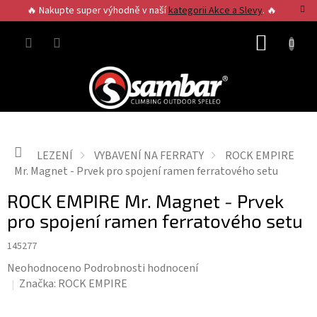
Přejít
🔥 Nakupte super výhodně v naší
kategorii Akce a Slevy
. 🔥
na
obsah
NÁKUP
KOŠÍK
Domů
LEZENÍ
VYBAVENÍ NA FERRATY
ROCK EMPIRE
Mr. Magnet - Prvek pro spojení ramen ferratového setu
ROCK EMPIRE Mr. Magnet - Prvek
pro spojení ramen ferratového setu
145277
Průměrné
Neohodnoceno
Podrobnosti hodnocení
hodnocení
Značka:
ROCK EMPIRE
produktu
je