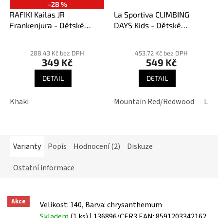
–28 %
RAFIKI Kailas JR
La Sportiva CLIMBING
Frankenjura - Dětské
DAYS Kids - Dětské
lezecké triko
lezecké triko
Průměrné
hodnocení
288,43 Kč bez DPH
453,72 Kč bez DPH
349 Kč
549 Kč
produktu
je
DETAIL
DETAIL
5,0
z
Khaki
Mountain Red/Redwood
Lim
5
hvězdiček.
Varianty
Popis
Hodnocení (2)
Diskuze
Ostatní informace
Akce
Velikost: 140, Barva: chrysanthemum
Skladem
(1 ks)
| 136896/CER3
EAN:
8591203342162