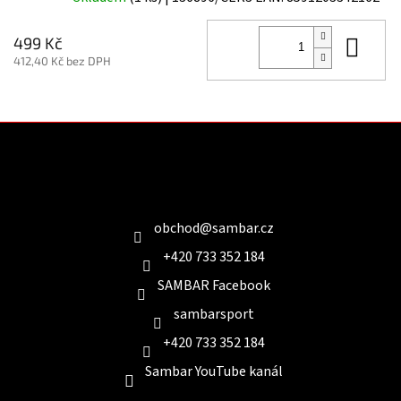
Do 
499 Kč
412,40 Kč bez DPH
Z
á
p
a
Kontakt
t
í
obchod
@
sambar.cz
+420 733 352 184
SAMBAR Facebook
sambarsport
+420 733 352 184
Sambar YouTube kanál