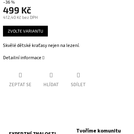
–36 %
499 Kč
412,40 Kč bez DPH
Měrná
ZVOLTE VARIANTU
cena:
Skvělé dětské kraťasy nejen na lezení.
Detailní informace
ZEPTAT SE
HLÍDAT
SDÍLET
Tvoříme komunitu