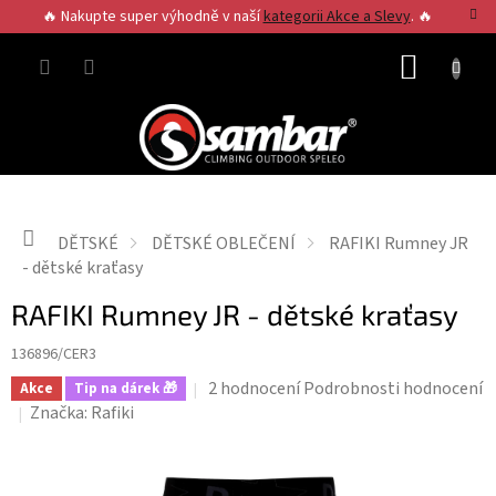
Přejít
🔥 Nakupte super výhodně v naší
kategorii Akce a Slevy
. 🔥
na
obsah
NÁKUP
KOŠÍK
Domů
DĚTSKÉ
DĚTSKÉ OBLEČENÍ
RAFIKI Rumney JR
- dětské kraťasy
RAFIKI Rumney JR - dětské kraťasy
136896/CER3
Průměrné
2 hodnocení
Podrobnosti hodnocení
Akce
Tip na dárek 🎁
hodnocení
Značka:
Rafiki
produktu
je
5,0