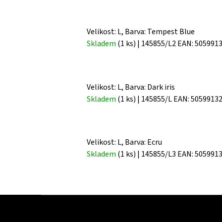
Velikost: L, Barva: Tempest Blue
Skladem
(1 ks)
| 145855/L2
EAN:
505991
Velikost: L, Barva: Dark iris
Skladem
(1 ks)
| 145855/L
EAN:
5059913
Velikost: L, Barva: Ecru
Skladem
(1 ks)
| 145855/L3
EAN:
505991
Z
á
p