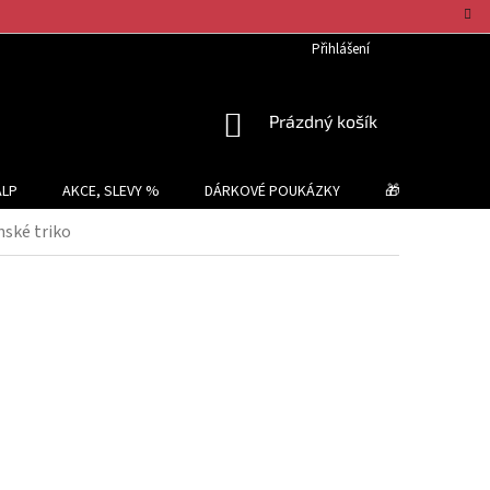
Přihlášení
NÁKUPNÍ
Prázdný košík
KOŠÍK
ALP
AKCE, SLEVY %
DÁRKOVÉ POUKÁZKY
🎁 TIPY NA DÁR
ské triko