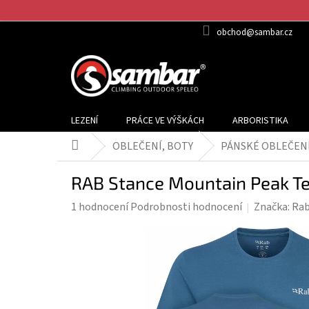
Přejít
na
obchod@sambar.cz
obsah
LEZENÍ
PRÁCE VE VÝŠKÁCH
ARBORISTIKA
OBLEČENÍ, BOTY
PÁNSKÉ OBLEČEN
Domů
RAB Stance Mountain Peak Tee
Průměrné
1 hodnocení
Podrobnosti hodnocení
Značka:
Ra
hodnocení
produktu
je
5,0
z
5