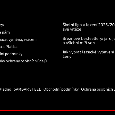
mace pro Vás
BLOG
Školní liga v lezení 2025/2
ty
své vítěze.
e nám
Březnové bestsellery: jaro j
ace, výměna, vrácení
a všichni míří ven
a a Platba
Jak vybrat lezecké vybavení
ní podmínky
ženy
ky ochrany osobních údajů
Kladno
SAMBAR STEEL
Obchodní podmínky
Ochrana osobních 