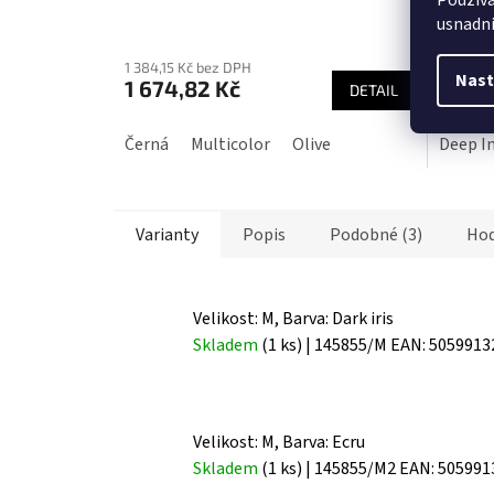
Použív
usnadni
Průměrné
Průmě
hodnocení
hodnoc
1 384,15 Kč bez DPH
5 489,2
produktu
produk
Nast
1 674,82 Kč
6 642
DETAIL
je
je
4,0
4,0
Černá
Multicolor
Olive
Deep I
z
z
5
5
hvězdiček.
hvězdič
Varianty
Popis
Podobné (3)
Hod
Velikost: M, Barva: Dark iris
Skladem
(1 ks)
| 145855/M
EAN:
5059913
Velikost: M, Barva: Ecru
Skladem
(1 ks)
| 145855/M2
EAN:
505991