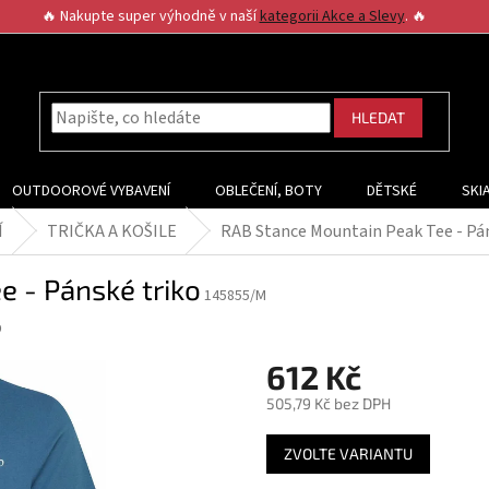
🔥 Nakupte super výhodně v naší
kategorii Akce a Slevy
. 🔥
HLEDAT
OUTDOOROVÉ VYBAVENÍ
OBLEČENÍ, BOTY
DĚTSKÉ
SKI
Í
TRIČKA A KOŠILE
RAB Stance Mountain Peak Tee - Pán
 - Pánské triko
145855/M
b
612 Kč
505,79 Kč bez DPH
Měrná
ZVOLTE VARIANTU
cena: