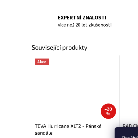
EXPERTNÍ ZNALOSTI
více než 20 let zkušeností
Související produkty
Akce
–20
%
TEVA Hurricane XLT2 - Pánské
RAB Fi
sandále