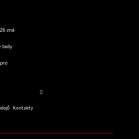
Instagram
026 zná
e tady
 pro
Sledovat na Instagramu
údajů
Kontakty