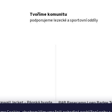
Tvoříme komunitu
podporujeme lezecké a sportovní oddíly
rewall Jacket - Pánská bunda
RAB Basecamp Logo Badge T
pánské triko s kr. rukávem