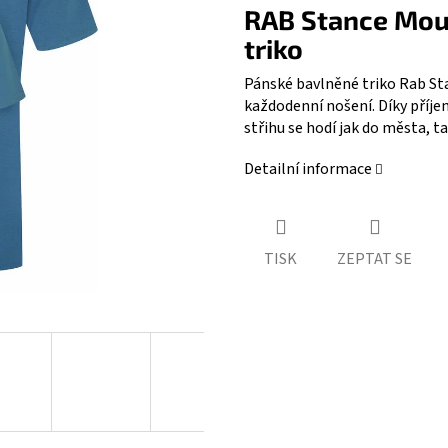
RAB Stance Moun
triko
Pánské bavlněné triko Rab St
každodenní nošení. Díky příj
střihu se hodí jak do města, t
Detailní informace
TISK
ZEPTAT SE