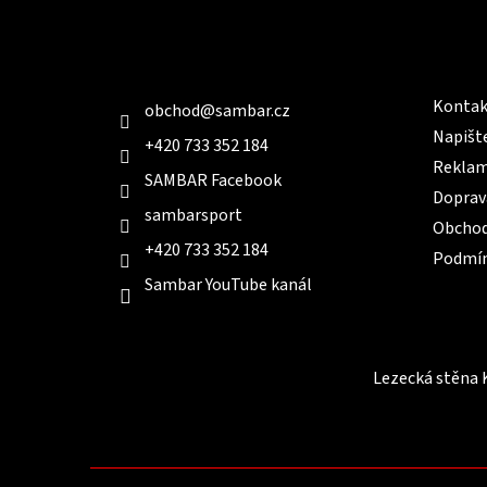
a
t
Kontakt
Infor
í
Kontak
obchod
@
sambar.cz
Napišt
+420 733 352 184
Reklam
SAMBAR Facebook
Doprav
sambarsport
Obchod
+420 733 352 184
Podmín
Sambar YouTube kanál
Lezecká stěna 