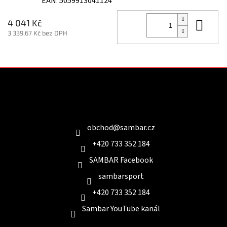
EAN:
5059913041124
Do 
4 041 Kč
3 339,67 Kč bez DPH
Z
á
p
a
Kontakt
t
í
obchod
@
sambar.cz
+420 733 352 184
SAMBAR Facebook
sambarsport
+420 733 352 184
Sambar YouTube kanál