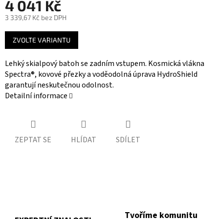
4 041 Kč
3 339,67 Kč bez DPH
Měrná
ZVOLTE VARIANTU
cena:
Lehký skialpový batoh se zadním vstupem. Kosmická vlákna
Spectra®, kovové přezky a voděodolná úprava HydroShield
garantují neskutečnou odolnost.
Detailní informace
ZEPTAT SE
HLÍDAT
SDÍLET
Tvoříme komunitu