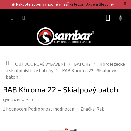
Přejít
🔥 Nakupte super výhodně v naší
kategorii Akce a Slevy
. 🔥
na
obsah
NÁKUP
KOŠÍK
Domů
OUTDOOROVÉ VYBAVENÍ
BATOHY
Horolezecké
a skialpinistické batohy
RAB Khroma 22 - Skialpový
batoh
RAB Khroma 22 - Skialpový batoh
QAP-24-PEW-MED
Průměrné
1 hodnocení
Podrobnosti hodnocení
Značka:
Rab
hodnocení
produktu
je