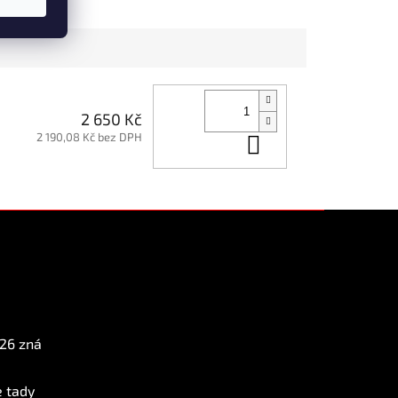
2 650 Kč
2 190,08 Kč bez DPH
Do košíku
Instagram
026 zná
e tady