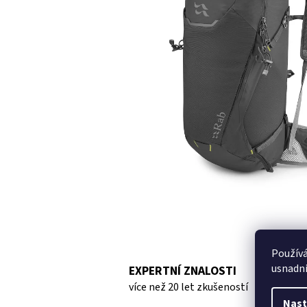
hvězdiček.
Použív
usnadni
EXPERTNÍ ZNALOSTI
více než 20 let zkušeností
Nast