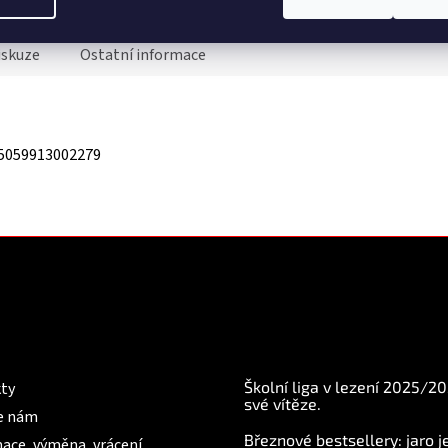
iskuze
Ostatní informace
5059913002279
mace pro Vás
BLOG
Školní liga v lezení 2025/2
ty
své vítěze.
e nám
Březnové bestsellery: jaro j
ace, výměna, vrácení