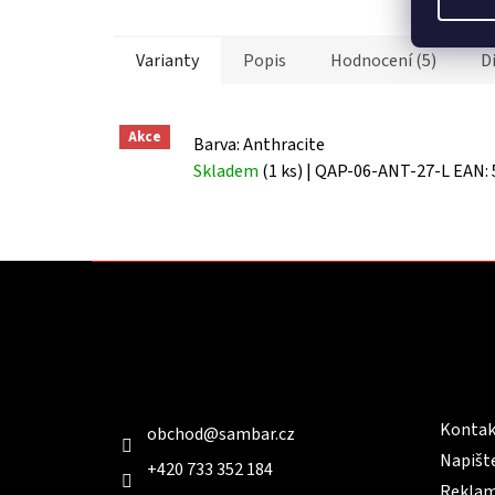
Varianty
Popis
Hodnocení (5)
D
Akce
Barva: Anthracite
Skladem
(1 ks)
| QAP-06-ANT-27-L
EAN:
Z
á
p
a
t
Kontakt
Infor
í
Kontak
obchod
@
sambar.cz
Napišt
+420 733 352 184
Reklam