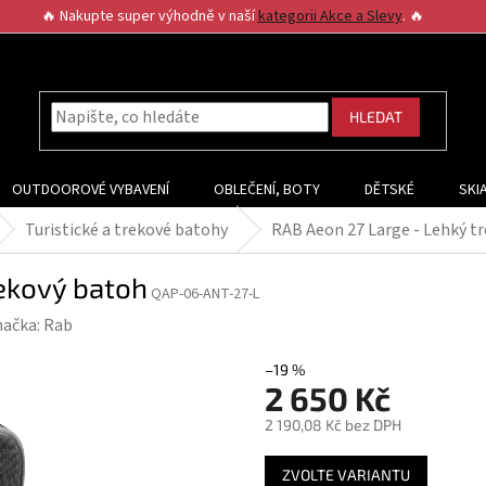
🔥 Nakupte super výhodně v naší
kategorii Akce a Slevy
. 🔥
HLEDAT
OUTDOOROVÉ VYBAVENÍ
OBLEČENÍ, BOTY
DĚTSKÉ
SKI
Turistické a trekové batohy
RAB Aeon 27 Large - Lehký t
rekový batoh
QAP-06-ANT-27-L
načka:
Rab
–19 %
2 650 Kč
2 190,08 Kč bez DPH
Měrná
ZVOLTE VARIANTU
cena: