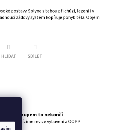
oké postavy. Splyne s tebou při chůzi, lezení i v
ě padnoucí zádový systém kopíruje pohyb těla. Objem
HLÍDAT
SDÍLET
Nákupem to nekončí
nabízíme revize vybavení a OOPP
lasím