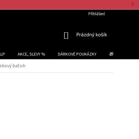
Přihlášení
NÁKUPNÍ
Prázdný košík
KOŠÍK
ALP
AKCE, SLEVY %
DÁRKOVÉ POUKÁZKY
🎁 TIPY NA DÁR
rekový batoh