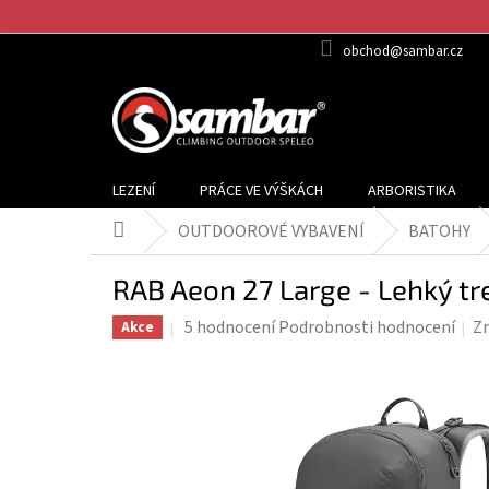
Přejít
na
obchod@sambar.cz
obsah
LEZENÍ
PRÁCE VE VÝŠKÁCH
ARBORISTIKA
OUTDOOROVÉ VYBAVENÍ
BATOHY
Domů
RAB Aeon 27 Large - Lehký t
Průměrné
5 hodnocení
Podrobnosti hodnocení
Z
Akce
hodnocení
produktu
je
4,6
z
5