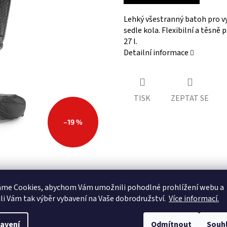
Lehký všestranný batoh pro vys
sedle kola. Flexibilní a těsn
27 l.
Detailní informace
TISK
ZEPTAT SE
–19 %
áme Cookies, abychom Vám
umožnili pohodlné prohlížení webu a
li Vám tak výběr vybavení na Vaše dobrodružství.
Více informací.
Tvoříme komunitu
podporujeme lezecké a sportovní oddíly
avení
Odmítnout
Souh