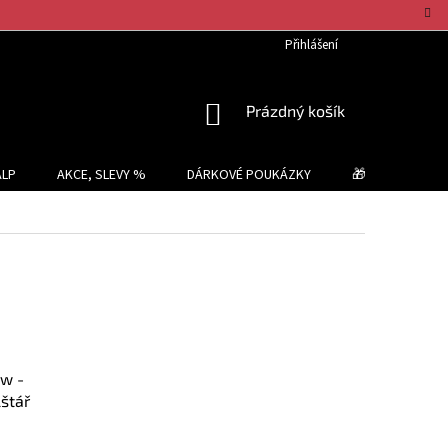
Přihlášení
NÁKUPNÍ
Prázdný košík
KOŠÍK
ALP
AKCE, SLEVY %
DÁRKOVÉ POUKÁZKY
🎁 TIPY NA DÁR
ow -
štář