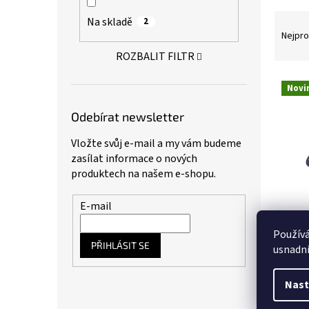
a
Ř
Na skladě
2
n
a
Nejpro
e
z
l
ROZBALIT FILTR
e
n
V
Novi
í
ý
p
p
Odebírat newsletter
r
i
o
s
Vložte svůj e-mail a my vám budeme
d
p
zasílat informace o nových
u
r
produktech na našem e-shopu.
k
o
t
d
E-mail
ů
u
Lifev
k
Použív
t
PŘIHLÁSIT SE
usnadni
ů
Nast
185,12