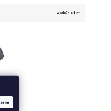
2
položek celkem
 -
lasím
 košíku