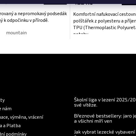
 Kč
422 Kč
rovaný a nepromokavý podsedák
Komfortní nafukovací cestovn
ý k odpočinku v přírodě.
polštářek z polyesteru a příj
TPU (Thermoplastic Polyuret
mountain
potahu.
O
v
l
á
d
a
c
í
mace pro Vás
BLOG
p
r
Školní liga v lezení 2025/2
ty
v
své vítěze.
e nám
k
Březnové bestsellery: jaro j
y
ace, výměna, vrácení
a všichni míří ven
v
a a Platba
ý
Jak vybrat lezecké vybavení
p
ní podmínky