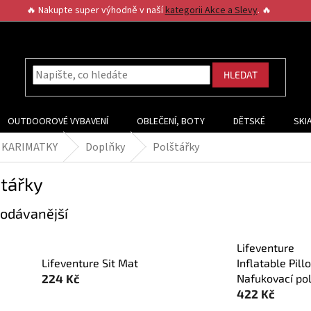
🔥 Nakupte super výhodně v naší
kategorii Akce a Slevy
. 🔥
HLEDAT
OUTDOOROVÉ VYBAVENÍ
OBLEČENÍ, BOTY
DĚTSKÉ
SKI
A KARIMATKY
Doplňky
Polštářky
tářky
odávanější
Lifeventure
Lifeventure Sit Mat
Inflatable Pill
224 Kč
Nafukovací pol
422 Kč