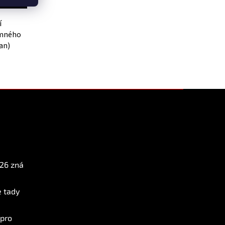
í
emného
an)
Instagram
026 zná
e tady
 pro