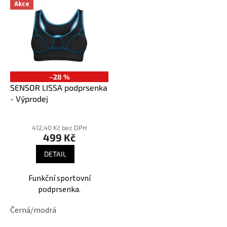
Akce
–28 %
SENSOR LISSA podprsenka
- Výprodej
412,40 Kč bez DPH
499 Kč
DETAIL
Funkční sportovní
podprsenka.
Černá/modrá