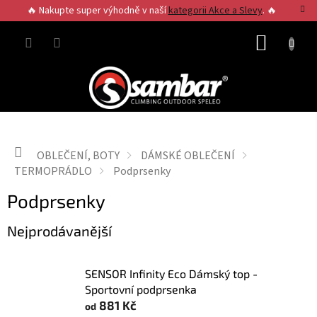
Přejít
🔥 Nakupte super výhodně v naší
kategorii Akce a Slevy
. 🔥
na
obsah
NÁKUP
KOŠÍK
Domů
OBLEČENÍ, BOTY
DÁMSKÉ OBLEČENÍ
TERMOPRÁDLO
Podprsenky
Podprsenky
Nejprodávanější
SENSOR Infinity Eco Dámský top -
Sportovní podprsenka
881 Kč
od