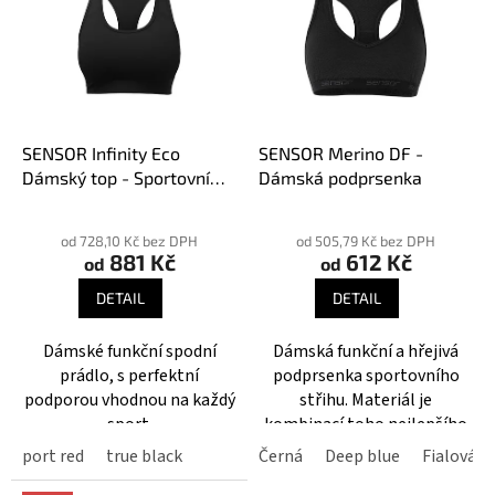
p
d
i
u
s
k
p
t
r
ů
o
d
SENSOR Infinity Eco
SENSOR Merino DF -
u
Dámský top - Sportovní
Dámská podprsenka
k
podprsenka
t
od 728,10 Kč bez DPH
od 505,79 Kč bez DPH
ů
881 Kč
612 Kč
od
od
DETAIL
DETAIL
Dámské funkční spodní
Dámská funkční a hřejivá
prádlo, s perfektní
podprsenka sportovního
podporou vhodnou na každý
střihu. Materiál je
sport.
kombinací toho nejlepšího
ze světa Merina a syntetiky.
port red
true black
Černá
Deep blue
Fialová