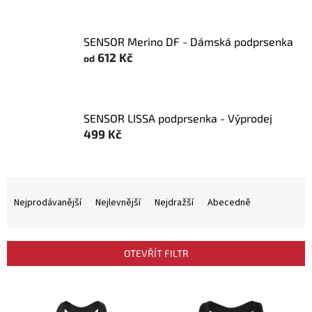
SENSOR Merino DF - Dámská podprsenka
612 Kč
od
SENSOR LISSA podprsenka - Výprodej
499 Kč
Ř
a
Nejprodávanější
Nejlevnější
Nejdražší
Abecedně
z
e
n
OTEVŘÍT FILTR
í
p
V
r
ý
o