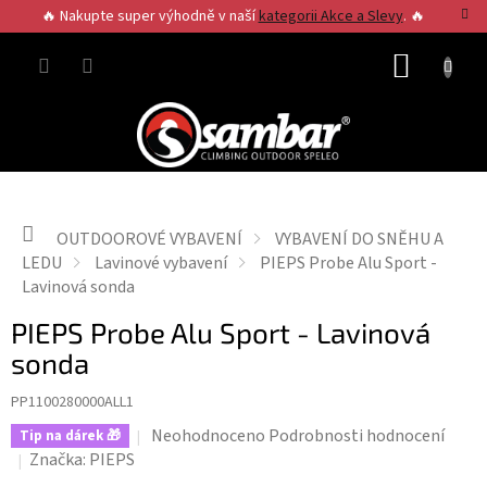
Přejít
🔥 Nakupte super výhodně v naší
kategorii Akce a Slevy
. 🔥
na
obsah
NÁKUP
KOŠÍK
Domů
OUTDOOROVÉ VYBAVENÍ
VYBAVENÍ DO SNĚHU A
LEDU
Lavinové vybavení
PIEPS Probe Alu Sport -
Lavinová sonda
PIEPS Probe Alu Sport - Lavinová
sonda
PP1100280000ALL1
Průměrné
Neohodnoceno
Podrobnosti hodnocení
Tip na dárek 🎁
hodnocení
Značka:
PIEPS
produktu