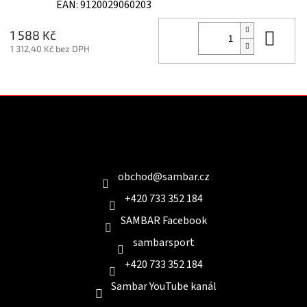
EAN:
9120029060203
Do 
1 588 Kč
1 312,40 Kč bez DPH
Z
á
p
a
Kontakt
t
í
obchod
@
sambar.cz
+420 733 352 184
SAMBAR Facebook
sambarsport
+420 733 352 184
Sambar YouTube kanál