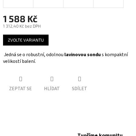
1 588 Kč
1 312,40 Kč bez DPH
Měrná
ZVOLTE VARIANTU
cena:
Jedná se o robustní, odolnou
lavinovou sondu
s kompaktní
velikostí balení.
ZEPTAT SE
HLÍDAT
SDÍLET
Tvoříme komunitu