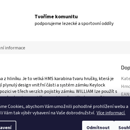
Tvoříme komunitu
podporujeme lezecké a sportovní oddíly
ní informace
Dop
z hliníku. Je to velká HMS karabina tvaru hrušky, která je
Kate
jí plynulý design vnitřní části a systém zámku Keylock
Hmo
pozici ve třech verzích pojistky zámku. WILLIAM lze použít s
EAN
 správné poloze, zatíženou v hlavní podélné ose, což je
Hmo
áme Cookies, abychom Vám
umožnili pohodlné prohlížení webu a
li Vám tak výběr vybavení na Vaše dobrodružství.
Více informací.
Cert
Poji
avení
Odmítnout
Souh