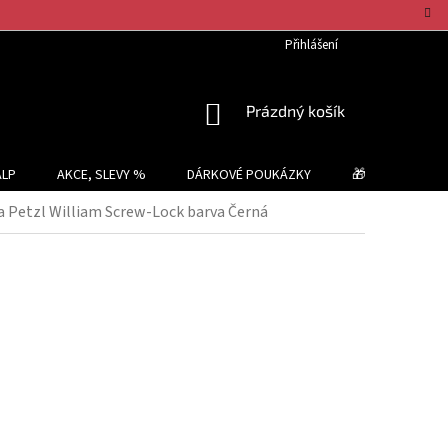
Přihlášení
NÁKUPNÍ
Prázdný košík
KOŠÍK
ALP
AKCE, SLEVY %
DÁRKOVÉ POUKÁZKY
🎁 TIPY NA DÁR
 Petzl William Screw-Lock barva Černá