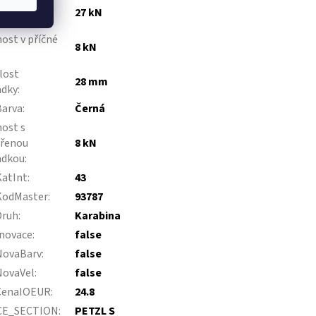
ost v
27 kN
lné ose
:
ost v příčné
8 kN
lost
28 mm
adky
:
Barva
:
Černá
ost s
vřenou
8 kN
adkou
:
KatInt
:
43
KodMaster
:
93787
Druh
:
Karabina
novace
:
false
NovaBarv
:
false
NovaVel
:
false
CenaIOEUR
:
24.8
CE_SECTION
:
PETZL S