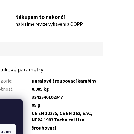
Nákupem to nekončí
nabízíme revize vybavení a OOPP
lňkové parametry
gorie
:
Duralové šroubovací karabiny
tnost
:
0.085 kg
:
3342540102347
tnost
:
85 g
CE EN 12275, CE EN 362, EAC,
ifikace
:
NFPA 1983 Technical Use
stka zámku
:
šroubovací
lasím