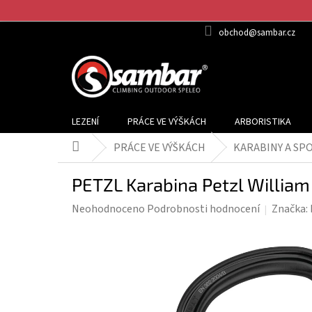
Přejít
na
obchod@sambar.cz
obsah
LEZENÍ
PRÁCE VE VÝŠKÁCH
ARBORISTIKA
PRÁCE VE VÝŠKÁCH
KARABINY A SP
Domů
PETZL Karabina Petzl Willia
Průměrné
Neohodnoceno
Podrobnosti hodnocení
Značka:
hodnocení
produktu
je
0,0
z
5