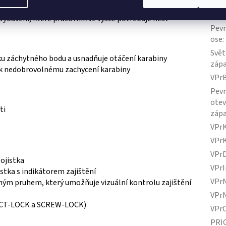
Pevn
 smyčky pro imrpvizovaný sestup
podé
 vybavení, které pracovník ve výšce potřebuje nést
Pevn
ose
:
Svět
iku záchytného bodu a usnadňuje otáčení karabiny
záp
k nedobrovolnému zachycení karabiny
VPr
Pevn
ote
ti
záp
VPr
VPr
VPr
ojistka
VPrI
tka s indikátorem zajištění
VPr
ným pruhem, který umožňuje vizuální kontrolu zajištění
VPr
RIACT-LOCK a SCREW-LOCK)
VPr
PRI