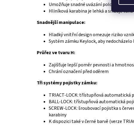
Umožňuje snadné uvázání poloviční lodní
Hliníková karabina je lehká a snižuje váhu
Snadnější manipulace:
Hladký vnitřní design omezuje riziko vzn
Systém zámku Keylock, aby nedocházelo 
Průřez ve tvaru H:
Zajišťuje lepší poměr pevnosti a hmotnos
Chrání označení před oděrem
Tři systémy pojistky zámku:
TRIACT-LOCK: třístupňová automatická p
BALL-LOCK: třístupňová automatická pojis
SCREW-LOCK: šroubovací pojistka s červe
karabiny
K dispozici také v černé barvě (verze T