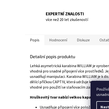
EXPERTNÍ ZNALOSTI
více než 20 let zkušeností
Popis
Hodnocení
Diskuze
Ostat
Detailní popis produktu
Lehká asymetrická karabina WILLIAM je vyrobena 
vhodná pro snadné připojení více prostředků. Je
usnadňují manipulaci. Karabina WILLIAM je k dis
dělící příčkou CAPTIV, která udržuje karabinu ve
vhodné pro použití se slaňovacím zařízením.
Použív
usnadni
Hruškovitý tvar nabízí velkou kapacitu:
Nast
Usnadňuje připojení více položek