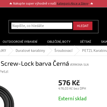
🔥 Nakupte super výhodně v naší
kategorii Akce a Slevy
. 🔥
HLEDAT
OUTDOOROVÉ VYBAVENÍ
OBLEČENÍ, BOTY
DĚTSKÉ
SKI
OJKY
Duralové karabiny
Šroubovací
PETZL Karabina
m Screw-Lock barva Černá
VERM36A SLN
Petzl
576 Kč
476,03 Kč bez DPH
Měrná
Externí sklad
cena: