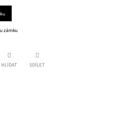
íku
ou zámku
HLÍDAT
SDÍLET