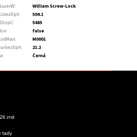
NazevW
:
William Screw-Lock
KcbezDph
:
504.1
IDtopC
:
5485
Nov
:
false
KodMan
:
M0001
EurbezDph
:
21.2
va
:
Černá
Instagram
026 zná
e tady