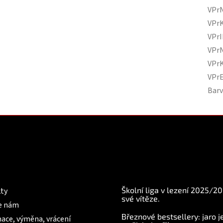
VPr
VPr
VPr
VPr
VPr
VPr
Bar
mace pro Vás
BLOG
Školní liga v lezení 2025/2
ty
své vítěze.
e nám
Březnové bestsellery: jaro j
ace, výměna, vrácení