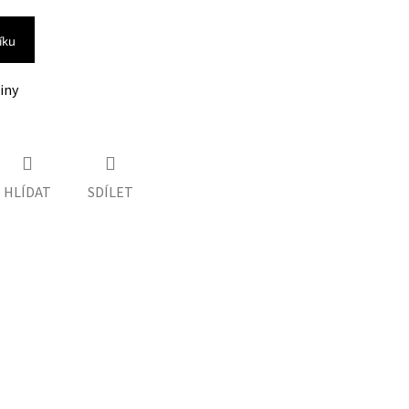
íku
iny
HLÍDAT
SDÍLET