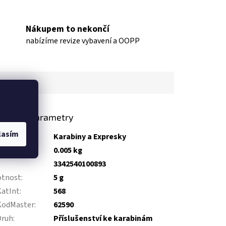
Nákupem to nekončí
nabízíme revize vybavení a OOPP
lňkové parametry
lasím
gorie
:
Karabiny a Expresky
tnost
:
0.005 kg
:
3342540100893
tnost
:
5 g
KatInt
:
568
KodMaster
:
62590
Druh
:
Příslušenství ke karabinám