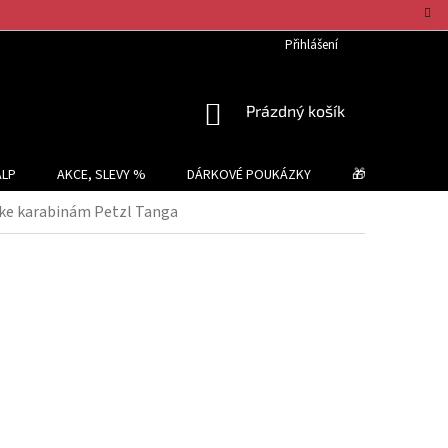
Přihlášení
NÁKUPNÍ
Prázdný košík
KOŠÍK
ALP
AKCE, SLEVY %
DÁRKOVÉ POUKÁZKY
🎁 TIPY NA DÁR
 ke karabinám Petzl Tanga