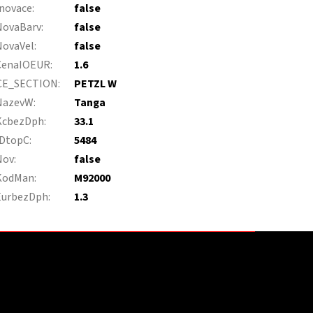
novace
:
false
NovaBarv
:
false
NovaVel
:
false
CenaIOEUR
:
1.6
CE_SECTION
:
PETZL W
NazevW
:
Tanga
KcbezDph
:
33.1
IDtopC
:
5484
Nov
:
false
KodMan
:
M92000
EurbezDph
:
1.3
Instagram