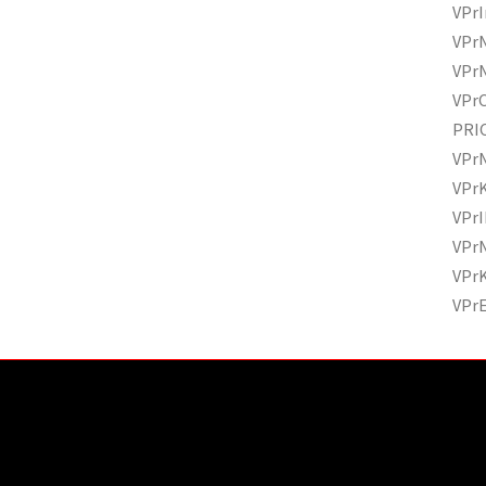
VPrI
VPr
VPr
VPr
PRI
VPr
VPr
VPr
VPr
VPr
VPr
mace pro Vás
BLOG