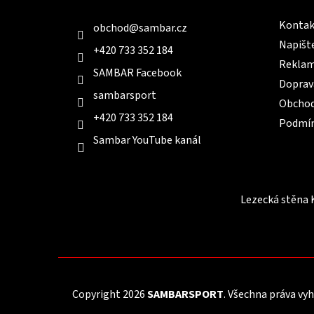
í
Kontak
obchod
@
sambar.cz
Napišt
+420 733 352 184
Reklam
SAMBAR Facebook
Doprav
sambarsport
Obchod
+420 733 352 184
Podmín
Sambar YouTube kanál
Lezecká stěna 
Copyright 2026
SAMBARSPORT
. Všechna práva vy