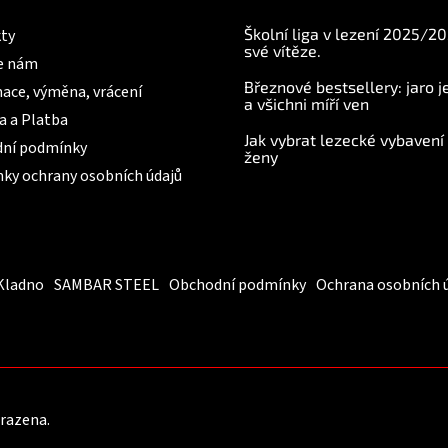
Školní liga v lezení 2025/2
ty
své vítěze.
e nám
Březnové bestsellery: jaro j
ace, výměna, vrácení
a všichni míří ven
a a Platba
Jak vybrat lezecké vybavení
ní podmínky
ženy
ky ochrany osobních údajů
Kladno
SAMBAR STEEL
Obchodní podmínky
Ochrana osobních 
hrazena.
Upravit nastavení cookies