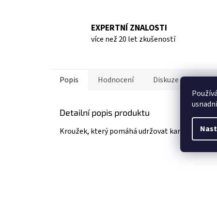
EXPERTNÍ ZNALOSTI
více než 20 let zkušeností
Popis
Hodnocení
Diskuze
Ostat
Použív
usnadni
Detailní popis produktu
Nast
Kroužek, který pomáhá udržovat karabinu ve sp