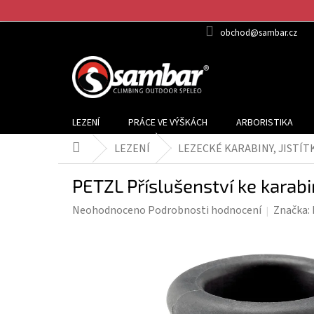
Přejít
na
obchod@sambar.cz
obsah
LEZENÍ
PRÁCE VE VÝŠKÁCH
ARBORISTIKA
LEZENÍ
LEZECKÉ KARABINY, JISTÍT
Domů
PETZL Příslušenství ke karab
Průměrné
Neohodnoceno
Podrobnosti hodnocení
Značka:
hodnocení
produktu
je
0,0
z
5