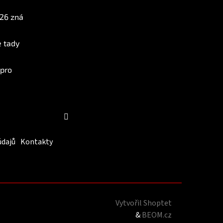
026 zná
e tady
 pro
Sledovat na Instagramu
údajů
Kontakty
Vytvořil Shoptet
&
BEOM.cz