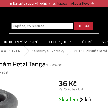
🔥 Nakupte super výhodně v naší
kategorii Akce a Slevy
. 🔥
HLEDAT
OUTDOOROVÉ VYBAVENÍ
OBLEČENÍ, BOTY
DĚTSKÉ
SKI
KA A OSTATNÍ
Karabiny a Expresky
PETZL Příslušenství
inám Petzl Tanga
VERM92000
Petzl
36 Kč
29,75 Kč bez DPH
Měrná
Skladem
(8 ks)
cena: