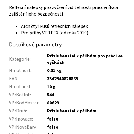
Reflexní nálepky pro zvýšení viditelnosti pracovníka a
zajištění jeho bezpečnosti.
Arch čtyř kusů reflexních nálepek
Pro přilby VERTEX (od roku 2019)
Doplňkové parametry
Příslušenství k přilbám pro práci ve
Kategorie
:
výškách
Hmotnost
:
0.01 kg
EAN
:
3342540826885
Hmotnost
:
10 g
VPrKatInt
:
544
VPrKodMaster
:
80629
VPrDruh
:
Příslušenství k přilbám
VPrInovace
:
false
VPrNovaBarv
:
false