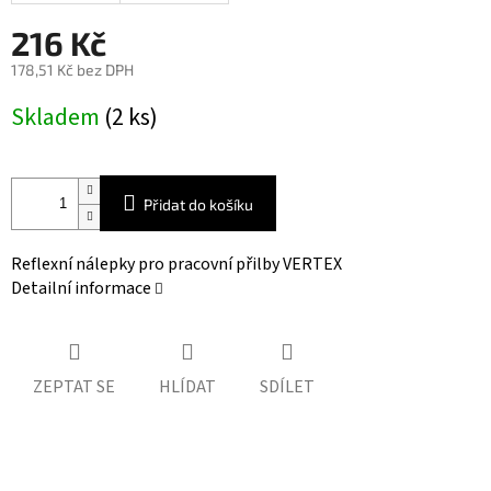
216 Kč
178,51 Kč bez DPH
Měrná
Skladem
(2 ks)
cena:
Přidat do košíku
Reflexní nálepky pro pracovní přilby VERTEX
Detailní informace
ZEPTAT SE
HLÍDAT
SDÍLET