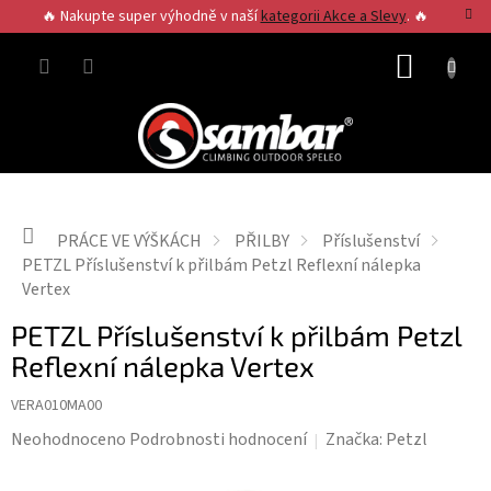
Přejít
🔥 Nakupte super výhodně v naší
kategorii Akce a Slevy
. 🔥
na
obsah
NÁKUP
KOŠÍK
Domů
PRÁCE VE VÝŠKÁCH
PŘILBY
Příslušenství
PETZL Příslušenství k přilbám Petzl Reflexní nálepka
Vertex
PETZL Příslušenství k přilbám Petzl
Reflexní nálepka Vertex
VERA010MA00
Průměrné
Neohodnoceno
Podrobnosti hodnocení
Značka:
Petzl
hodnocení
produktu