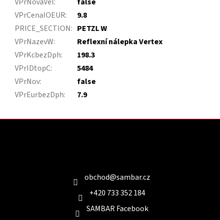
VPrNovaVel
:
false
VPrCenaIOEUR
:
9.8
PRICE_SECTION
:
PETZL W
VPrNazevW
:
Reflexní nálepka Vertex
VPrKcbezDph
:
198.3
VPrIDtopC
:
5484
VPrNov
:
false
VPrEurbezDph
:
7.9
Z
á
p
a
Kontakt
t
í
obchod
@
sambar.cz
+420 733 352 184
SAMBAR Facebook