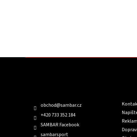
Z
á
p
a
t
Kontakt
Infor
í
Kontak
obchod
@
sambar.cz
Napišt
+420 733 352 184
Reklam
SAMBAR Facebook
Doprav
sambarsport