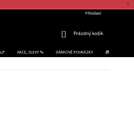
Přihlášení
NÁKUPNÍ
Prázdný košík
KOŠÍK
ALP
AKCE, SLEVY %
DÁRKOVÉ POUKÁZKY
🎁 TIPY NA DÁR