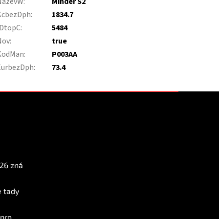
NazevW
:
Minder S2
KcbezDph
:
1834.7
IDtopC
:
5484
Nov
:
true
KodMan
:
P003AA
EurbezDph
:
73.4
Instagram
026 zná
e tady
 pro