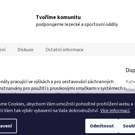
Tvoříme komunitu
podporujeme lezecké a sportovní oddíly
ení
Diskuze
Ostatní informace
Dop
nály pracující ve výškách a pro sestavování záchranných
Kate
konstruovány pro použití s prusikovými smyčkami v systémech s
Hmo
a lehká, poskytuje dobrou účinnost při manipulaci se
EAN
áme Cookies, abychom Vám
umožnili pohodlné prohlížení webu a
Hmo
li Vám tak výběr vybavení na Vaše dobrodružství.
Více informací.
na v jednom směru.
Cert
použití s prusikovými smyčkami.
avení
Odmítnout
Souh
ními zátěžemi.zatížením.
Prů
zdřených kuličkových ložiskách a poskytují vysokou účinnost