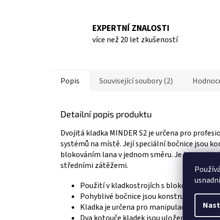
EXPERTNÍ ZNALOSTI
více než 20 let zkušeností
Popis
Související soubory (2)
Hodnoc
Detailní popis produktu
Dvojitá kladka MINDER S2 je určena pro profesio
systémů na místě. Její speciální bočnice jsou 
blokováním lana v jednom směru. Je kompaktní 
středními zátěžemi.
Použív
usnadni
Použití v kladkostrojích s blokováním la
Pohyblivé bočnice jsou konstruovány pro 
Nast
Kladka je určena pro manipulaci se střed
Dva kotouče kladek jsou uloženy na zapou