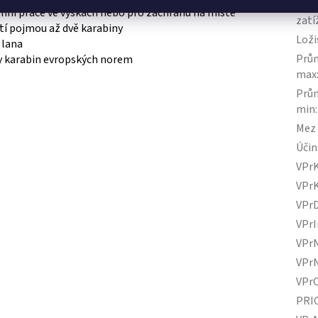
Prac
enní práce ve výškách nebo pro záchranu na místě
zatí
tí pojmou až dvě karabiny
Loži
 lana
Prům
ny karabin evropských norem
max
Prům
min
:
Mez 
Úči
VPr
VPr
VPr
VPrI
VPr
VPr
VPr
PRI