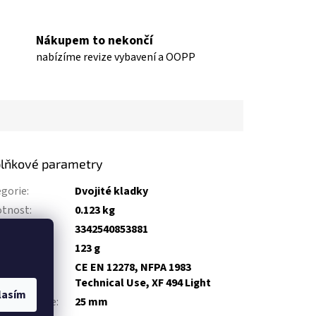
Nákupem to nekončí
nabízíme revize vybavení a OOPP
lňkové parametry
gorie
:
Dvojité kladky
tnost
:
0.123 kg
:
3342540853881
tnost
:
123 g
CE EN 12278, NFPA 1983
ifikace
:
Technical Use, XF 494 Light
lasím
měr kotouče
:
25 mm