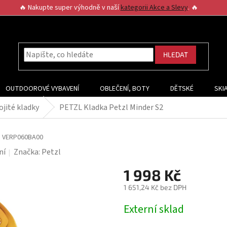
🔥 Nakupte super výhodně v naší
kategorii Akce a Slevy
. 🔥
HLEDAT
OUTDOOROVÉ VYBAVENÍ
OBLEČENÍ, BOTY
DĚTSKÉ
SKI
ojité kladky
PETZL Kladka Petzl Minder S2
2
VERP060BA00
ní
Značka:
Petzl
1 998 Kč
1 651,24 Kč bez DPH
Měrná
Externí sklad
cena: