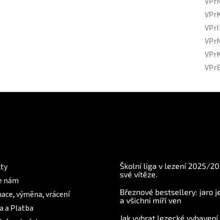
VPr
VPr
VPr
VPr
VPr
VPr
mace pro Vás
BLOG
Školní liga v lezení 2025/2
ty
své vítěze.
e nám
Březnové bestsellery: jaro j
ace, výměna, vrácení
a všichni míří ven
a a Platba
Jak vybrat lezecké vybavení