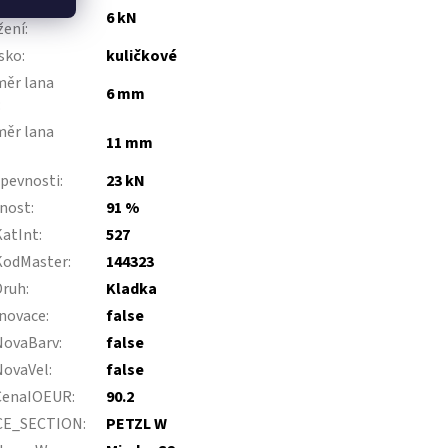
ovní
6 kN
žení
:
sko
:
kuličkové
ěr lana
6 mm
:
ěr lana
11 mm
pevnosti
:
23 kN
nnost
:
91 %
KatInt
:
527
KodMaster
:
144323
Druh
:
Kladka
novace
:
false
NovaBarv
:
false
NovaVel
:
false
CenaIOEUR
:
90.2
CE_SECTION
:
PETZL W