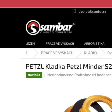
Přejít
na
obchod@sambar.cz
obsah
LEZENÍ
PRÁCE VE VÝŠKÁCH
ARBORISTIKA
PRÁCE VE VÝŠKÁCH
KLADKY
Dv
Domů
PETZL Kladka Petzl Minder S
Průměrné
Neohodnoceno
Podrobnosti hodnoce
Novinka
hodnocení
produktu
je
0,0
z
5