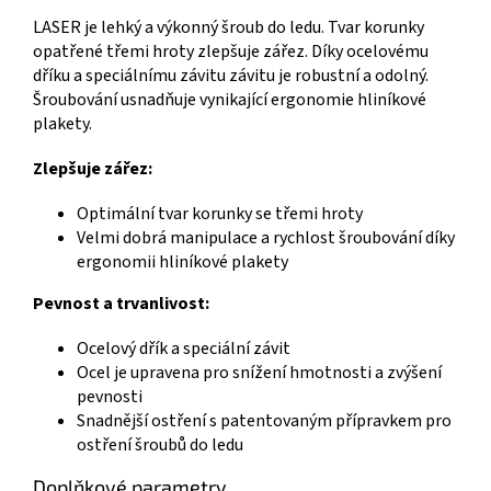
LASER je lehký a výkonný šroub do ledu. Tvar korunky
opatřené třemi hroty zlepšuje zářez. Díky ocelovému
dříku a speciálnímu závitu závitu je robustní a odolný.
Šroubování usnadňuje vynikající ergonomie hliníkové
plakety.
Zlepšuje zářez:
Optimální tvar korunky se třemi hroty
Velmi dobrá manipulace a rychlost šroubování díky
ergonomii hliníkové plakety
Pevnost a trvanlivost:
Ocelový dřík a speciální závit
Ocel je upravena pro snížení hmotnosti a zvýšení
pevnosti
Snadnější ostření s patentovaným přípravkem pro
ostření šroubů do ledu
Doplňkové parametry