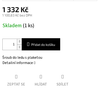
1 332 Kč
1 100,83 Kč bez DPH
Měrná
Skladem
(1 ks)
cena:
Přidat do košíku
Šroub do ledu s plaketou
Detailní informace
ZEPTAT SE
HLÍDAT
SDÍLET