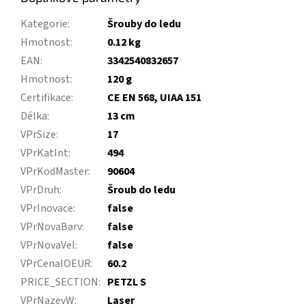
Kategorie
:
Šrouby do ledu
Hmotnost
:
0.12 kg
EAN
:
3342540832657
Hmotnost
:
120 g
Certifikace
:
CE EN 568, UIAA 151
Délka
:
13 cm
VPrSize
:
17
VPrKatInt
:
494
VPrKodMaster
:
90604
VPrDruh
:
Šroub do ledu
VPrInovace
:
false
VPrNovaBarv
:
false
VPrNovaVel
:
false
VPrCenaIOEUR
:
60.2
PRICE_SECTION
:
PETZL S
VPrNazevW
:
Laser