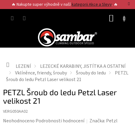
Přejít
🔥 Nakupte super výhodně v naší
kategorii Akce a Slevy
. 🔥
na
obsah
NÁKUP
KOŠÍK
Domů
LEZENÍ
LEZECKÉ KARABINY, JISTÍTKA A OSTATNÍ
Vklíněnce, friendy, šrouby
Šrouby do ledu
PETZL
Šroub do ledu Petzl Laser velikost 21
PETZL Šroub do ledu Petzl Laser
velikost 21
VERG050AA02
Průměrné
Neohodnoceno
Podrobnosti hodnocení
Značka:
Petzl
hodnocení
produktu