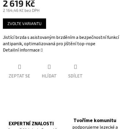
2 619 Kč
2 164,46 Kč bez DPH
Měrná
ZVOLTE VARIANTU
cena:
Jistící brzda s asistovaným brzděním a bezpečnostní funkcí
antipanik, optimalizovaná pro jištění top-rope
Detailní informace
ZEPTAT SE
HLÍDAT
SDÍLET
Tvoříme komunitu
EXPERTNÍ ZNALOSTI
podporujeme lezecké a