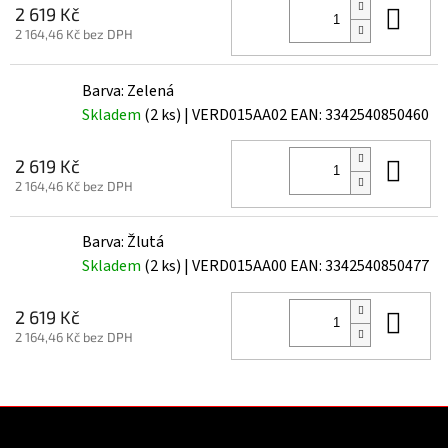
Do 
2 619 Kč
2 164,46 Kč bez DPH
Barva: Zelená
Skladem
(2 ks)
| VERD015AA02
EAN:
3342540850460
Do 
2 619 Kč
2 164,46 Kč bez DPH
Barva: Žlutá
Skladem
(2 ks)
| VERD015AA00
EAN:
3342540850477
Do 
2 619 Kč
2 164,46 Kč bez DPH
Z
á