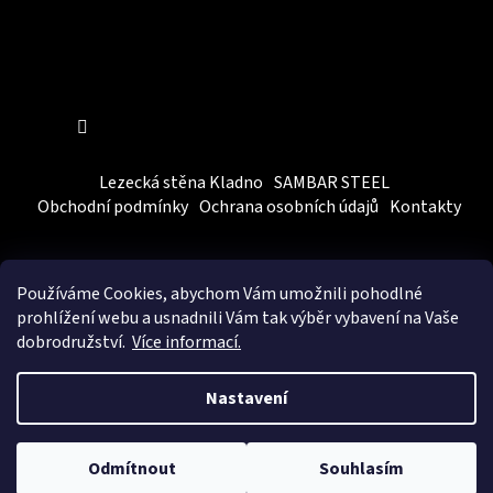
Sledovat na Instagramu
Lezecká stěna Kladno
SAMBAR STEEL
Obchodní podmínky
Ochrana osobních údajů
Kontakty
Používáme Cookies, abychom Vám
umožnili pohodlné
prohlížení webu a usnadnili Vám tak výběr vybavení na Vaše
dobrodružství.
Více informací.
Vytvořil Shoptet
&
BEOM.cz
Nastavení
Chcete být v obraze
a dostávat e-mailem
Copyright 2026
SAMBARSPORT
. Všechna práva vyhrazena.
ANO
NE
slevy, novinky a
Upravit nastavení cookies
Odmítnout
Souhlasím
zajímavosti?​