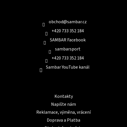
p
a
Kontakt
t
í
obchod
@
sambar.cz
+420 733 352 184
SAMBAR Facebook
sambarsport
+420 733 352 184
Sambar YouTube kanál
Informace pro Vás
Kontakty
Napište nám
Reklamace, výměna, vrácení
Doprava a Platba