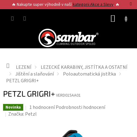
Přejít
🔥 Nakupte super výhodně v naší
kategorii Akce a Slevy
. 🔥
na
obsah
NÁKUP
KOŠÍK
Domů
LEZENÍ
LEZECKÉ KARABINY, JISTÍTKA A OSTATNÍ
Jištění a slaňování
Poloautomatická jistítka
PETZL GRIGRI+
PETZL GRIGRI+
VERD015AA01
Průměrné
1 hodnocení
Podrobnosti hodnocení
Novinka
hodnocení
Značka:
Petzl
produktu
je
5,0