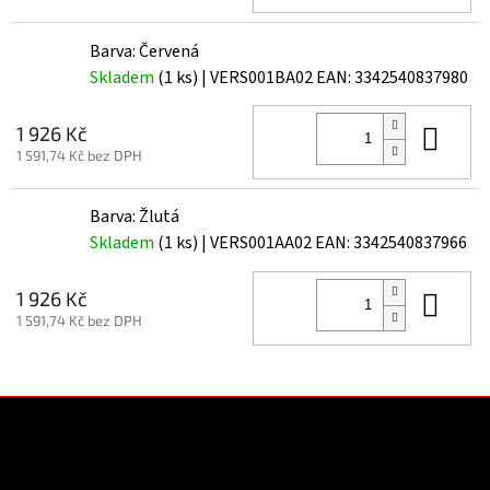
Barva: Červená
Skladem
(1 ks)
| VERS001BA02
EAN:
3342540837980
Do 
1 926 Kč
1 591,74 Kč bez DPH
Barva: Žlutá
Skladem
(1 ks)
| VERS001AA02
EAN:
3342540837966
Do 
1 926 Kč
1 591,74 Kč bez DPH
Z
á
p
a
Kontakt