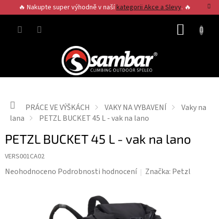
Přejít
🔥 Nakupte super výhodně v naší
kategorii Akce a Slevy
. 🔥
na
obsah
NÁKUP
KOŠÍK
Domů
PRÁCE VE VÝŠKÁCH
VAKY NA VYBAVENÍ
Vaky na
lana
PETZL BUCKET 45 L - vak na lano
PETZL BUCKET 45 L - vak na lano
VERS001CA02
Průměrné
Neohodnoceno
Podrobnosti hodnocení
Značka:
Petzl
hodnocení
produktu
je
0,0