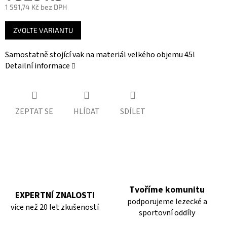
1 591,74 Kč bez DPH
Měrná
ZVOLTE VARIANTU
cena:
Samostatně stojící vak na materiál velkého objemu 45l
Detailní informace
ZEPTAT SE
HLÍDAT
SDÍLET
Tvoříme komunitu
EXPERTNÍ ZNALOSTI
podporujeme lezecké a
více než 20 let zkušeností
sportovní oddíly