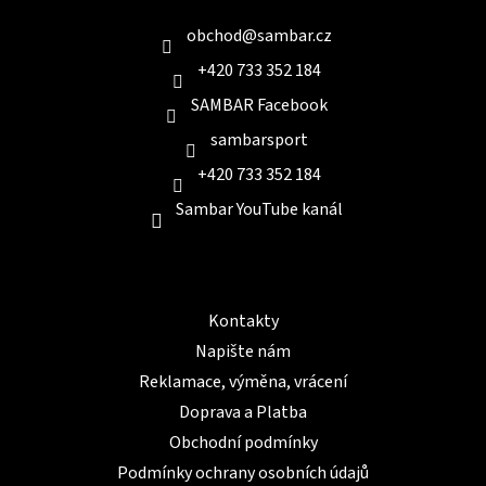
t
í
obchod
@
sambar.cz
+420 733 352 184
SAMBAR Facebook
sambarsport
+420 733 352 184
Sambar YouTube kanál
Informace pro Vás
Kontakty
Napište nám
Reklamace, výměna, vrácení
Doprava a Platba
Obchodní podmínky
Podmínky ochrany osobních údajů