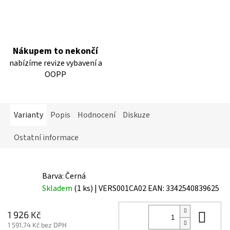
Nákupem to nekončí
nabízíme revize vybavení a
OOPP
Varianty
Popis
Hodnocení
Diskuze
Ostatní informace
Barva: Černá
Skladem
(1 ks)
| VERS001CA02
EAN:
3342540839625
Do 
1 926 Kč
1 591,74 Kč bez DPH