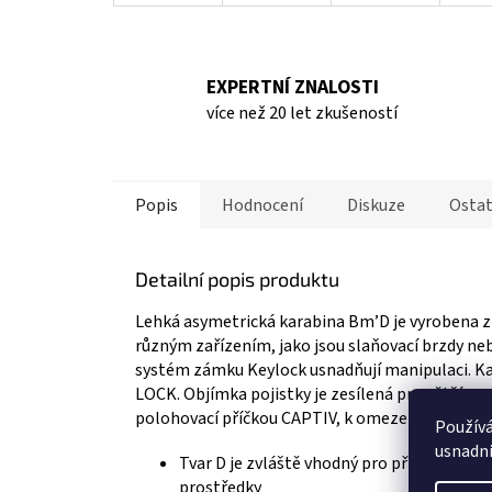
EXPERTNÍ ZNALOSTI
více než 20 let zkušeností
Popis
Hodnocení
Diskuze
Ostat
Detailní popis produktu
Lehká asymetrická karabina Bm’D je vyrobena z 
různým zařízením, jako jsou slaňovací brzdy neb
systém zámku Keylock usnadňují manipulaci. 
LOCK. Objímka pojistky je zesílená pro větší pe
polohovací příčkou CAPTIV, k omezení rizika její
Použív
usnadni
Tvar D je zvláště vhodný pro připojení k z
prostředky