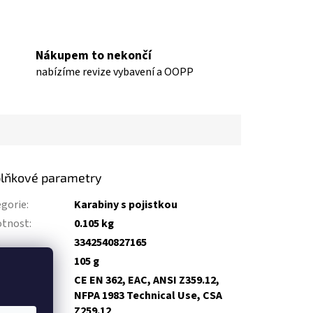
Nákupem to nekončí
nabízíme revize vybavení a OOPP
lňkové parametry
gorie
:
Karabiny s pojistkou
tnost
:
0.105 kg
:
3342540827165
tnost
:
105 g
CE EN 362, EAC, ANSI Z359.12,
ifikace
:
NFPA 1983 Technical Use, CSA
Z259.12