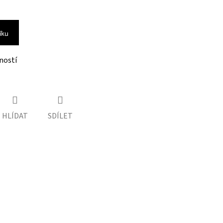
íku
ností
HLÍDAT
SDÍLET