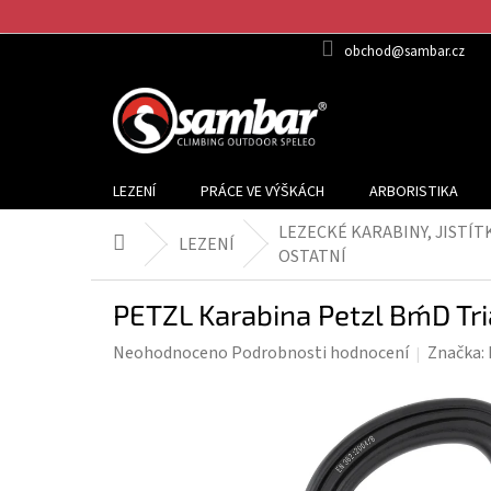
Přejít
na
obchod@sambar.cz
obsah
LEZENÍ
PRÁCE VE VÝŠKÁCH
ARBORISTIKA
LEZECKÉ KARABINY, JISTÍT
LEZENÍ
Domů
OSTATNÍ
PETZL Karabina Petzl Bm´D Tr
Průměrné
Neohodnoceno
Podrobnosti hodnocení
Značka:
hodnocení
produktu
je
0,0
z