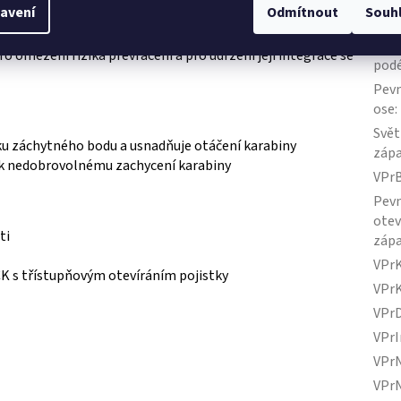
avení
Odmítnout
Souh
 vybavení, které pracovník ve výšce potřebuje nést
Poji
nost karabiny z přední a boční strany
Pevn
o omezení rizika převrácení a pro udržení její integrace se
podé
Pevn
ose
:
Svět
iku záchytného bodu a usnadňuje otáčení karabiny
záp
k nedobrovolnému zachycení karabiny
VPr
Pevn
ote
ti
záp
VPr
 s třístupňovým otevíráním pojistky
VPr
VPr
VPrI
VPr
VPr