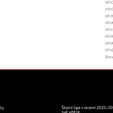
VPr
PRI
VPr
VPr
VPr
VPr
VPr
VPr
Bar
mace pro Vás
BLOG
Školní liga v lezení 2025/2
ty
své vítěze.