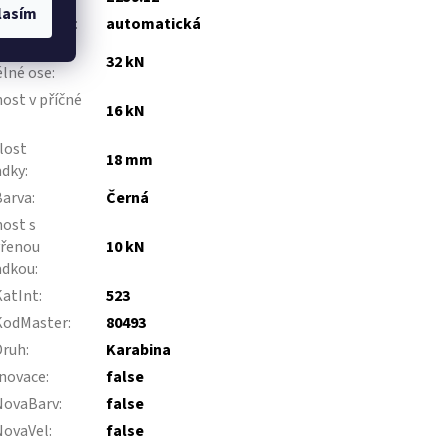
lasím
stka zámku
:
automatická
ost v
32 kN
lné ose
:
ost v příčné
16 kN
lost
18 mm
adky
:
Barva
:
Černá
ost s
vřenou
10 kN
adkou
:
KatInt
:
523
KodMaster
:
80493
Druh
:
Karabina
novace
:
false
NovaBarv
:
false
NovaVel
:
false