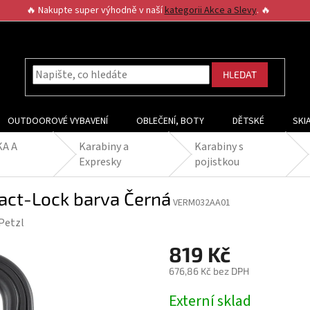
🔥 Nakupte super výhodně v naší
kategorii Akce a Slevy
. 🔥
HLEDAT
OUTDOOROVÉ VYBAVENÍ
OBLEČENÍ, BOTY
DĚTSKÉ
SKI
KA A
Karabiny a
Karabiny s
Expresky
pojistkou
iact-Lock barva Černá
VERM032AA01
Petzl
819 Kč
676,86 Kč bez DPH
Měrná
Externí sklad
cena: