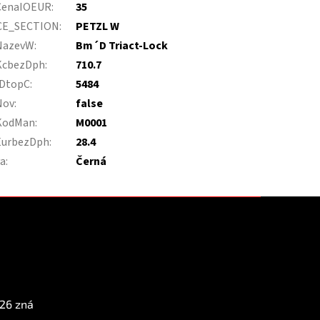
CenaIOEUR
:
35
CE_SECTION
:
PETZL W
NazevW
:
Bm´D Triact-Lock
KcbezDph
:
710.7
IDtopC
:
5484
Nov
:
false
KodMan
:
M0001
EurbezDph
:
28.4
va
:
Černá
Instagram
026 zná