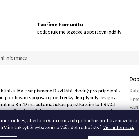
Tvoříme komunitu
podporujeme lezecké a sportovní oddíly
ní informace
Dop
hliníku. Má tvar písmene D zvláště vhodný pro připojení k
Kate
o polohovací spojovací prostředky. Její plynulý design a
Hmo
Karabina Bm’D má automatickou pojistku zámku TRIACT-
EAN
vnost přední a boční pevnost karabiny. Bm'D lze použít s
Hmo
ho převrácení a zachování její integrace se zařízením.
áme Cookies, abychom Vám
umožnili pohodlné prohlížení webu a
li Vám tak výběr vybavení na Vaše dobrodružství.
Více informací.
ařízením, jako jsou slaňovací brzdy nebo polohovací spojovací
Cert