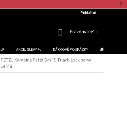
Přihlášení
NÁKUPNÍ
Prázdný košík
KOŠÍK
ALP
AKCE, SLEVY %
DÁRKOVÉ POUKÁZKY
🎁 TIPY NA DÁR
PETZL Karabina Petzl Bm´D Triact-Lock barva
Černá