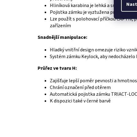
Nast
Hliníková karabina je lehká a snižuje váhu
Pojistka zámku je vyztužena pro větší pev
Lze použít s polohovací příčkou CAPTIV, pr
zařízením
Snadnější manipulace:
Hladký vnitřní design omezuje riziko vzn
Systém zámku Keylock, aby nedocházelo 
Průřez ve tvaru H:
Zajišťuje lepší poměr pevnosti a hmotnos
Chrání označení před otěrem
Automatická pojistka zámku TRIACT-LOCK
K dispozici také v černé barvě