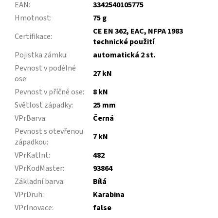
EAN
:
3342540105775
Hmotnost
:
75 g
CE EN 362, EAC, NFPA 1983
Certifikace
:
technické použití
Pojistka zámku
:
automatická 2 st.
Pevnost v podélné
27 kN
ose
:
Pevnost v příčné ose
:
8 kN
Světlost západky
:
25 mm
VPrBarva
:
Černá
Pevnost s otevřenou
7 kN
západkou
:
VPrKatInt
:
482
VPrKodMaster
:
93864
Základní barva
:
Bílá
VPrDruh
:
Karabina
VPrInovace
:
false