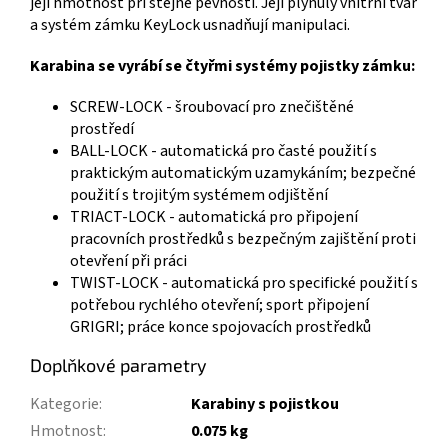
její hmotnost při stejné pevnosti. Její plynulý vnitřní tvar
a systém zámku KeyLock usnadňují manipulaci.
Karabina se vyrábí se čtyřmi systémy pojistky zámku:
SCREW-LOCK - šroubovací pro znečištěné
prostředí
BALL-LOCK - automatická pro časté použití s
praktickým automatickým uzamykáním; bezpečné
použití s trojitým systémem odjištění
TRIACT-LOCK - automatická pro připojení
pracovních prostředků s bezpečným zajištění proti
otevření při práci
TWIST-LOCK - automatická pro specifické použití s
potřebou rychlého otevření; sport připojení
GRIGRI; práce konce spojovacích prostředků
Doplňkové parametry
Kategorie
:
Karabiny s pojistkou
Hmotnost
:
0.075 kg