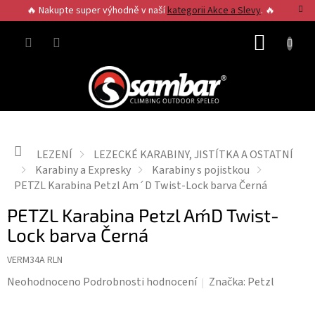
Přejít
🔥 Nakupte super výhodně v naší
kategorii Akce a Slevy
. 🔥
na
obsah
NÁKUP
KOŠÍK
Domů
LEZENÍ
LEZECKÉ KARABINY, JISTÍTKA A OSTATNÍ
Karabiny a Expresky
Karabiny s pojistkou
PETZL Karabina Petzl Am´D Twist-Lock barva Černá
PETZL Karabina Petzl Am´D Twist-
Lock barva Černá
VERM34A RLN
Průměrné
Neohodnoceno
Podrobnosti hodnocení
Značka:
Petzl
hodnocení
produktu