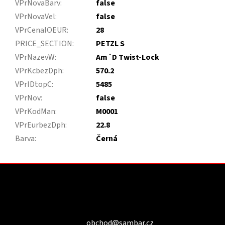
VPrNovaBarv
:
false
VPrNovaVel
:
false
VPrCenaIOEUR
:
28
PRICE_SECTION
:
PETZL S
VPrNazevW
:
Am´D Twist-Lock
VPrKcbezDph
:
570.2
VPrIDtopC
:
5485
VPrNov
:
false
VPrKodMan
:
M0001
VPrEurbezDph
:
22.8
Barva
:
Černá
Z
á
p
a
Kontakt
t
í
obchod
@
sambar.cz