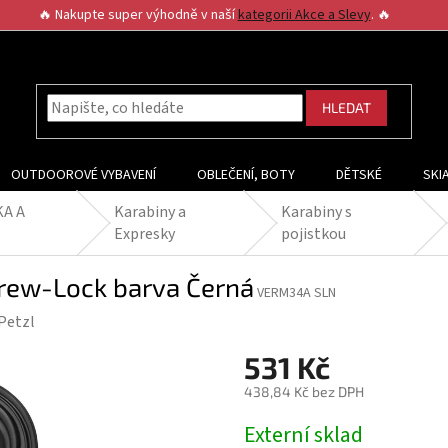
🔥 Nakupte super výhodně v naší
kategorii Akce a Slevy
. 🔥
HLEDAT
OUTDOOROVÉ VYBAVENÍ
OBLEČENÍ, BOTY
DĚTSKÉ
SKI
KA A
Karabiny a
Karabiny s
Expresky
pojistkou
crew-Lock barva Černá
VERM34A SLN
Petzl
531 Kč
438,84 Kč bez DPH
Měrná
Externí sklad
cena: