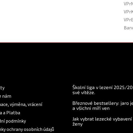
VPr
VPr
VPr
Bar
mace pro Vás
BLOG
Školní liga v lezení 2025/2
ty
své vítěze.
e nám
Březnové bestsellery: jaro j
ace, výměna, vrácení
a všichni míří ven
a a Platba
Jak vybrat lezecké vybavení
ní podmínky
ženy
ky ochrany osobních údajů