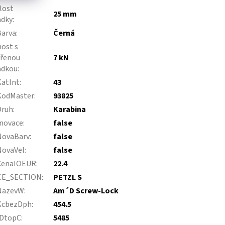
lost
25 mm
adky
:
Barva
:
Černá
ost s
vřenou
7 kN
adkou
:
KatInt
:
43
KodMaster
:
93825
Druh
:
Karabina
novace
:
false
NovaBarv
:
false
NovaVel
:
false
CenaIOEUR
:
22.4
CE_SECTION
:
PETZL S
NazevW
:
Am´D Screw-Lock
KcbezDph
:
454.5
IDtopC
:
5485