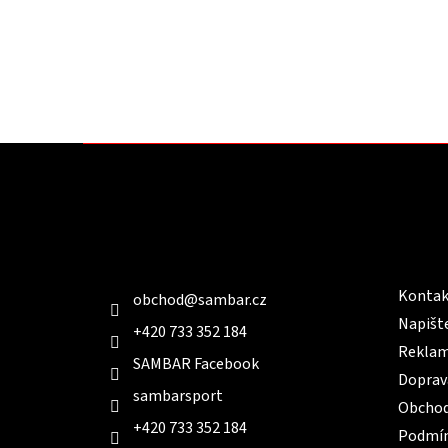
Z
á
p
a
t
Kontakt
Infor
í
Kontak
obchod
@
sambar.cz
Napišt
+420 733 352 184
Reklam
SAMBAR Facebook
Doprav
sambarsport
Obchod
+420 733 352 184
Podmín