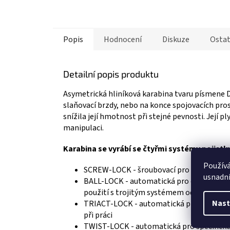
Popis
Hodnocení
Diskuze
Ostat
Detailní popis produktu
Asymetrická hliníková karabina tvaru písmene D 
slaňovací brzdy, nebo na konce spojovacích pro
snížila její hmotnost při stejné pevnosti. Její 
manipulaci.
Karabina se vyrábí se čtyřmi systémy pojist
Použív
SCREW-LOCK - šroubovací pro znečištěné
usnadni
BALL-LOCK - automatická pro časté použ
použití s trojitým systémem odjištění
Nast
TRIACT-LOCK - automatická pro připojení 
při práci
TWIST-LOCK - automatická pro specifické 