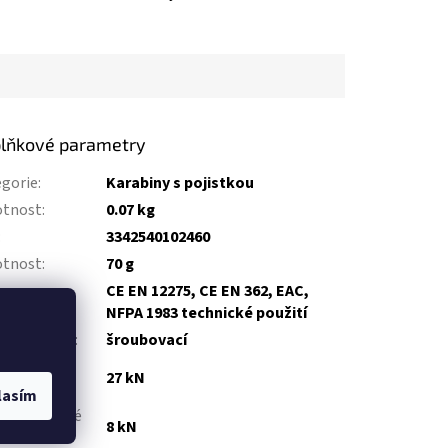
lňkové parametry
gorie
:
Karabiny s pojistkou
tnost
:
0.07 kg
:
3342540102460
tnost
:
70 g
CE EN 12275, CE EN 362, EAC,
ifikace
:
NFPA 1983 technické použití
stka zámku
:
šroubovací
ost v
27 kN
lné ose
:
lasím
ost v příčné
8 kN