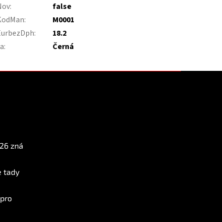
Nov
:
false
KodMan
:
M0001
EurbezDph
:
18.2
va
:
Černá
Instagram
026 zná
e tady
 pro