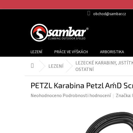
Přejít
na
obchod@sambar.cz
obsah
LEZENÍ
PRÁCE VE VÝŠKÁCH
ARBORISTIKA
LEZECKÉ KARABINY, JISTÍT
LEZENÍ
Domů
OSTATNÍ
PETZL Karabina Petzl Am´D S
Průměrné
Neohodnoceno
Podrobnosti hodnocení
Značka:
hodnocení
produktu
je
0,0
z