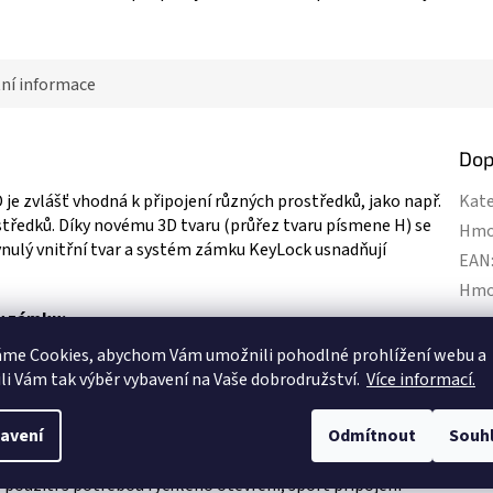
ní informace
Dop
je zvlášť vhodná k připojení různých prostředků, jako např.
Kate
středků. Díky novému 3D tvaru (průřez tvaru písmene H) se
Hmo
plynulý vnitřní tvar a systém zámku KeyLock usnadňují
EAN
Hmo
ky zámku:
Cert
áme Cookies, abychom Vám
umožnili pohodlné prohlížení webu a
 prostředí
Poji
li Vám tak výběr vybavení na Vaše dobrodružství.
Více informací.
ití s praktickým automatickým uzamykáním; bezpečné
Pevn
podé
avení
Odmítnout
Souh
pracovních prostředků s bezpečným zajištění proti otevření
Pevn
ose
:
použití s potřebou rychlého otevření; sport připojení