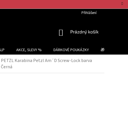
Přihlášení
NÁKUPNÍ
Prázdný košík
KOŠÍK
ALP
AKCE, SLEVY %
DÁRKOVÉ POUKÁZKY
🎁 TIPY NA DÁR
PETZL Karabina Petzl Am´D Screw-Lock barva
Černá