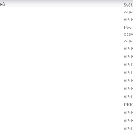
dků
Svět
záp
VPr
Pevn
ote
záp
VPr
VPr
VPr
VPrI
VPr
VPr
VPr
PRI
VPr
VPr
VPr